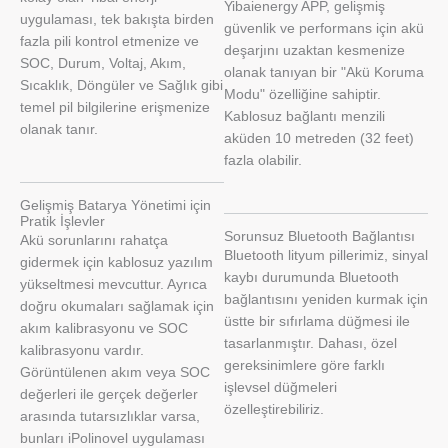
Yibaienergy APP, gelişmiş
uygulaması, tek bakışta birden
güvenlik ve performans için akü
fazla pili kontrol etmenize ve
deşarjını uzaktan kesmenize
SOC, Durum, Voltaj, Akım,
olanak tanıyan bir "Akü Koruma
Sıcaklık, Döngüler ve Sağlık gibi
Modu" özelliğine sahiptir.
temel pil bilgilerine erişmenize
Kablosuz bağlantı menzili
olanak tanır.
aküden 10 metreden (32 feet)
fazla olabilir.
Gelişmiş Batarya Yönetimi için
Pratik İşlevler
Sorunsuz Bluetooth Bağlantısı
Akü sorunlarını rahatça
Bluetooth lityum pillerimiz, sinyal
gidermek için kablosuz yazılım
kaybı durumunda Bluetooth
yükseltmesi mevcuttur. Ayrıca
bağlantısını yeniden kurmak için
doğru okumaları sağlamak için
üstte bir sıfırlama düğmesi ile
akım kalibrasyonu ve SOC
tasarlanmıştır. Dahası, özel
kalibrasyonu vardır.
gereksinimlere göre farklı
Görüntülenen akım veya SOC
işlevsel düğmeleri
değerleri ile gerçek değerler
özelleştirebiliriz.
arasında tutarsızlıklar varsa,
bunları iPolinovel uygulaması