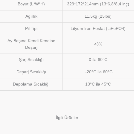
Boyut (L*W*H)
329*172*214mm (13*6,8*8,4 inç)
Ağırlık
11,5kg (25lbs)
Pil Tipi
Lityum lron Fosfat (LiFePO4)
Ay Başına Kendi Kendine
<3%
Deşarj
Şarj Sıcaklığı
0 ila 60°C
Deşarj Sıcaklığı
-20°C ila 60°C
Depolama Sıcaklığı
10°C ila 45°C
İlgili Ürünler