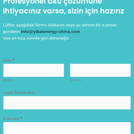
Profesyonel akü çözümüne
ihtiyacınız varsa, sizin için hazırız
Lütfen aşağıdaki formu doldurun veya şu adrese bir e-posta
gönderin
info@yibaienergy-china.com
size en kısa sürede geri döneceğiz.
İsim
*
Birinci
En son
veya Yorum Adı
E-posta
*