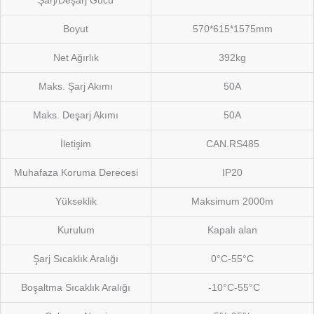
Şarj/Deşarj Gücü
Boyut
570*615*1575mm
Net Ağırlık
392kg
Maks. Şarj Akımı
50A
Maks. Deşarj Akımı
50A
İletişim
CAN.RS485
Muhafaza Koruma Derecesi
IP20
Yükseklik
Maksimum 2000m
Kurulum
Kapalı alan
Şarj Sıcaklık Aralığı
0°C-55°C
Boşaltma Sıcaklık Aralığı
-10°C-55°C