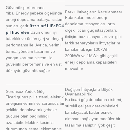
Güvenilir performans
Farklı İhtiyaçların Karşılanması
Yibai Energy şebeke ölçeğinde
Fabrikalar, mobil enerji
enerji depolama batarya sistemi
depolama istasyonları, orta
şunları içerir
üst sınıf LiFePO4
ölçekli ticari güç istasyonları,
pil hücreleri
Uzun ömür, iyi
iletişim baz istasyonları vb. gibi
tutarlılık ve üstün şarj ve deşarj
farklı senaryoların ihtiyaçlarını
performansı ile. Ayrıca, verimli
karşılamak için 100kWh,
termal yönetim tasarımı ve
200kWh ve 1MWh gibi çeşitli
yangın koruma sistemi ile
enerji depolama kapasiteleri
güvenilir performans ve en üst
mevcuttur.
düzeyde güvenlik sağlar.
Değişen İhtiyaçlara Büyük
Sorunsuz Yedek Güç
Uyarlanabilirlik
Ticari güneş pili sistemi, elektrik
Bu ticari güç depolama sistemi,
enerjisini verimli ve sorunsuz bir
sürekli gelişen gereksinimleri
şekilde depolayarak şebeke
karşılayacak kadar esnek
gücüne olan bağımlılığı
olmasını sağlayan modüler bir
azaltabilir. Elektrik kesintisi
tasarıma sahiptir. Çok çeşitli
durumunda, temel ekipman ve