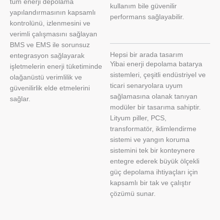
tüm enerji depolama
kullanım bile güvenilir
yapılandırmasının kapsamlı
performans sağlayabilir.
kontrolünü, izlenmesini ve
verimli çalışmasını sağlayan
BMS ve EMS ile sorunsuz
Hepsi bir arada tasarım
entegrasyon sağlayarak
Yibai enerji depolama batarya
işletmelerin enerji tüketiminde
sistemleri, çeşitli endüstriyel ve
olağanüstü verimlilik ve
ticari senaryolara uyum
güvenilirlik elde etmelerini
sağlamasına olanak tanıyan
sağlar.
modüler bir tasarıma sahiptir.
Lityum piller, PCS,
transformatör, iklimlendirme
sistemi ve yangın koruma
sistemini tek bir konteynere
entegre ederek büyük ölçekli
güç depolama ihtiyaçları için
kapsamlı bir tak ve çalıştır
çözümü sunar.