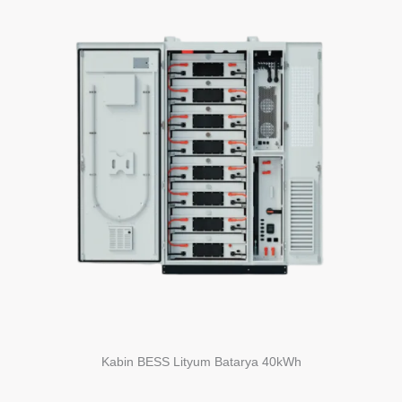
Kabin BESS Lityum Batarya 40kWh