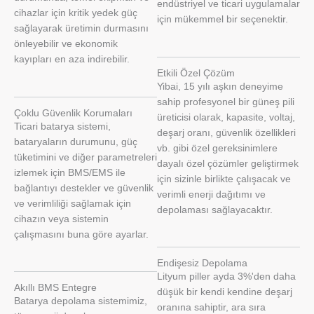
endüstriyel ve ticari uygulamalar
cihazlar için kritik yedek güç
için mükemmel bir seçenektir.
sağlayarak üretimin durmasını
önleyebilir ve ekonomik
kayıpları en aza indirebilir.
Etkili Özel Çözüm
Yibai, 15 yılı aşkın deneyime
sahip profesyonel bir güneş pili
Çoklu Güvenlik Korumaları
üreticisi olarak, kapasite, voltaj,
Ticari batarya sistemi,
deşarj oranı, güvenlik özellikleri
bataryaların durumunu, güç
vb. gibi özel gereksinimlere
tüketimini ve diğer parametreleri
dayalı özel çözümler geliştirmek
izlemek için BMS/EMS ile
için sizinle birlikte çalışacak ve
bağlantıyı destekler ve güvenlik
verimli enerji dağıtımı ve
ve verimliliği sağlamak için
depolaması sağlayacaktır.
cihazın veya sistemin
çalışmasını buna göre ayarlar.
Endişesiz Depolama
Lityum piller ayda 3%'den daha
Akıllı BMS Entegre
düşük bir kendi kendine deşarj
Batarya depolama sistemimiz,
oranına sahiptir, ara sıra