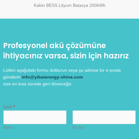
Kabin BESS Lityum Batarya 200kWh
Profesyonel akü çözümüne
ihtiyacınız varsa, sizin için hazırız
Lütfen aşağıdaki formu doldurun veya şu adrese bir e-posta
gönderin
info@yibaienergy-china.com
size en kısa sürede geri döneceğiz.
İsim
*
Birinci
En son