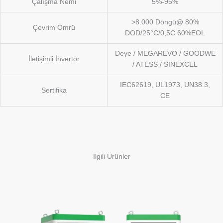
Çalışma Nemi
5%-95%
>8.000 Döngü@ 80%
Çevrim Ömrü
DOD/25°C/0,5C 60%EOL
Deye / MEGAREVO / GOODWE
İletişimli İnvertör
/ ATESS / SINEXCEL
IEC62619, UL1973, UN38.3,
Sertifika
CE
İlgili Ürünler