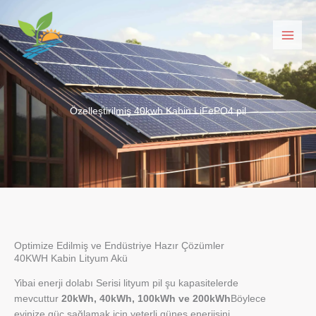
İçeriğe
geç
Özelleştirilmiş 40kwh Kabin LiFePO4 pil
Optimize Edilmiş ve Endüstriye Hazır Çözümler
40KWH Kabin Lityum Akü
Yibai enerji dolabı Serisi lityum pil şu kapasitelerde
mevcuttur
20kWh, 40kWh, 100kWh ve 200kWh
Böylece
evinize güç sağlamak için yeterli güneş enerjisini