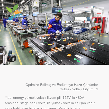
İçeriğe
geç
Yüksek Voltajlı Lityum Pil
Optimize Edilmiş ve Endüstriye Hazır Çözümler
Yüksek Voltajlı Lityum Pil
Yibai energy yüksek voltajlı lityum pil, 192V ila 480V
arasında isteğe bağlı voltaj ile yüksek voltajla çalışan konut
veya hafif ticari binalar için uygun, güvenli bir enerji