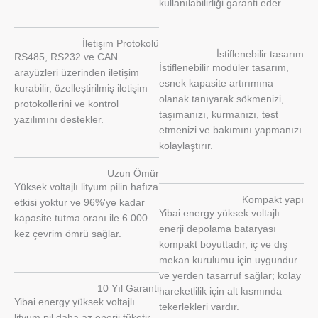
kullanılabilirliği garanti eder.
İletişim Protokolü
İstiflenebilir tasarım
RS485, RS232 ve CAN
İstiflenebilir modüler tasarım,
arayüzleri üzerinden iletişim
esnek kapasite artırımına
kurabilir, özelleştirilmiş iletişim
olanak tanıyarak sökmenizi,
protokollerini ve kontrol
taşımanızı, kurmanızı, test
yazılımını destekler.
etmenizi ve bakımını yapmanızı
kolaylaştırır.
Uzun Ömür
Yüksek voltajlı lityum pilin hafıza
Kompakt yapı
etkisi yoktur ve 96%'ye kadar
Yibai energy yüksek voltajlı
kapasite tutma oranı ile 6.000
enerji depolama bataryası
kez çevrim ömrü sağlar.
kompakt boyuttadır, iç ve dış
mekan kurulumu için uygundur
ve yerden tasarruf sağlar; kolay
10 Yıl Garanti
hareketlilik için alt kısmında
Yibai energy yüksek voltajlı
tekerlekleri vardır.
lityum pil daha az enerji tüketir,