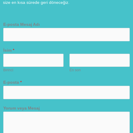
size en kısa sürede geri döneceğiz.
E-posta Mesaj Adı
İsim
*
Birinci
En son
E-posta
*
Yorum veya Mesaj