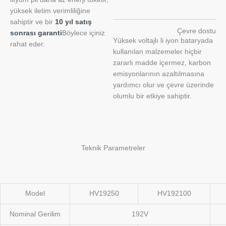
yüksek iletim verimliliğine
sahiptir ve bir
10 yıl satış
Çevre dostu
sonrası garanti
Böylece içiniz
Yüksek voltajlı li iyon bataryada
rahat eder.
kullanılan malzemeler hiçbir
zararlı madde içermez, karbon
emisyonlarının azaltılmasına
yardımcı olur ve çevre üzerinde
olumlu bir etkiye sahiptir.
Teknik Parametreler
Model
HV19250
HV192100
Nominal Gerilim
192V