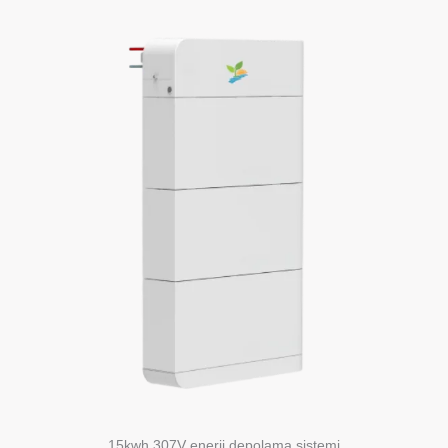
15kwh 307V enerji depolama sistemi