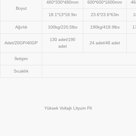
460*330*480mm
600*600*1600mm
46
Boyut
18.1*13*18.9in
23.6*23.6*63in
1
Ağırlık
100kg/220,5lbs
190kg/418.9lbs
1
130 adet/190
Adet/20GP/40GP
24 adet/48 adet
adet
İletişim
Sıcaklık
Yüksek Voltajlı Lityum Pil