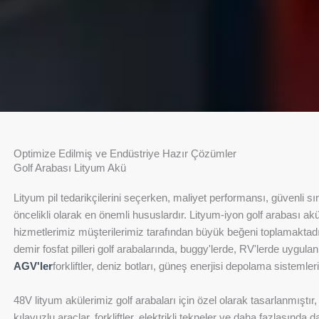
Optimize Edilmiş ve Endüstriye Hazır Çözümler
Golf Arabası Lityum Akü
Lityum pil tedarikçilerini seçerken, maliyet performansı, güvenli sınıf
öncelikli olarak en önemli hususlardır. Lityum-iyon golf arabası ak
hizmetlerimiz müşterilerimiz tarafından büyük beğeni toplamaktadır.
demir fosfat pilleri golf arabalarında, buggy'lerde, RV'lerde uygulan
AGV'ler
forkliftler, deniz botları, güneş enerjisi depolama sistemleri
48V lityum akülerimiz golf arabaları için özel olarak tasarlanmıştı
kılavuzlu araçlar, forkliftler, elektrikli tekneler ve daha fazlasında da