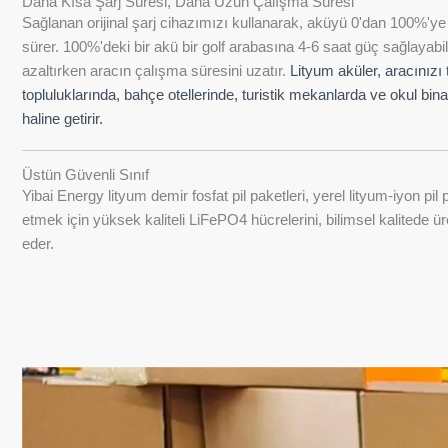
Daha Kısa Şarj Süresi, Daha Uzun Çalışma Süresi
Sağlanan orijinal şarj cihazımızı kullanarak, aküyü 0'dan 100%'ye
sürer. 100%'deki bir akü bir golf arabasına 4-6 saat güç sağlayabil
azaltırken aracın çalışma süresini uzatır.
Lityum aküler, aracınızı t
topluluklarında, bahçe otellerinde, turistik mekanlarda ve okul bin
haline getirir.
Üstün Güvenli Sınıf
Yibai Energy lityum demir fosfat pil paketleri, yerel lityum-iyon pil
etmek için yüksek kaliteli LiFePO4 hücrelerini, bilimsel kalitede üre
eder.