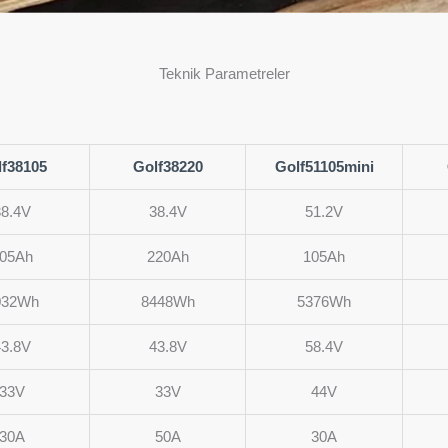
Teknik Parametreler
f38105
Golf38220
Golf51105mini
38.4V
38.4V
51.2V
05Ah
220Ah
105Ah
032Wh
8448Wh
5376Wh
43.8V
43.8V
58.4V
33V
33V
44V
30A
50A
30A