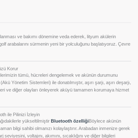
ulanması ve bakımı dönemine veda ederek, lityum akülerin
olf arabalarını sürmenin yeni bir yolculuğunu başlatıyoruz. Çevre
üzü Korur
külerimizin tümü, hücreleri dengelemek ve akünün durumunu
(Akü Yönetim Sistemleri) ile donatılmıştır, aşırı şarjı, aşırı deşarjı,
eleri ve diğer olayları önleyerek aküyü tamamen korumaya hizmet
h ile Pilinizi İzleyin
ıdakilerle yükseltilmiştir
Bluetooth özelliği
Böylece akünün
man bilgi sahibi olmanızı kolaylaştırır. Arabadan inmenize gerek
seviyesini, voltajını, akımını, sıcaklığını ve diğer bilgileri