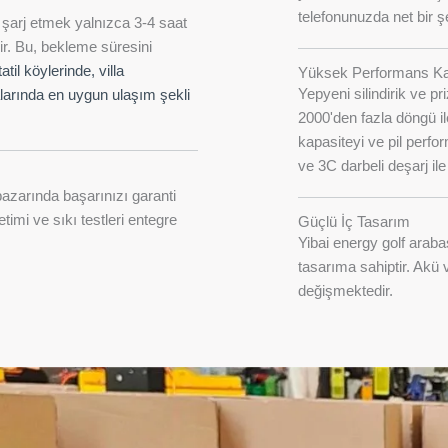
telefonunuzda net bir şe
 şarj etmek yalnızca 3-4 saat
ir. Bu, bekleme süresini
atil köylerinde, villa
Yüksek Performans Kal
Yepyeni silindirik ve p
alarında en uygun ulaşım şekli
2000'den fazla döngü ile
kapasiteyi ve pil perfo
ve 3C darbeli deşarj il
 pazarında başarınızı garanti
timi ve sıkı testleri entegre
Güçlü İç Tasarım
Yibai energy golf araba
tasarıma sahiptir. Akü 
değişmektedir.