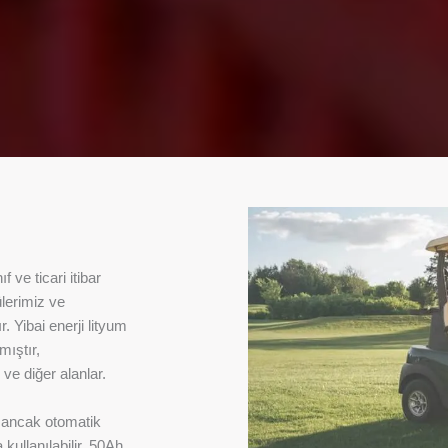
 ve ticari itibar
ülerimiz ve
 Yibai enerji lityum
mıştır,
 ve diğer alanlar.
r, ancak otomatik
 kullanılabilir. 50Ah,