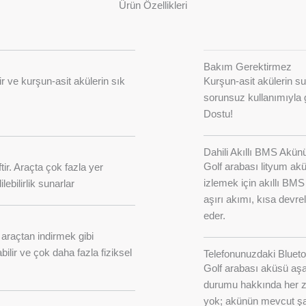
Ürün Özellikleri
Bakım Gerektirmez
r ve kurşun-asit akülerin sık
Kurşun-asit akülerin s
sorunsuz kullanımıyla g
Dostu!
Dahili Akıllı BMS Akün
Golf arabası lityum a
tir. Araçta çok fazla yer
izlemek için akıllı BMS 
ebilirlik sunarlar
aşırı akımı, kısa devr
eder.
 araçtan indirmek gibi
ilir ve çok daha fazla fiziksel
Telefonunuzdaki Bluetoot
Golf arabası aküsü aşağ
durumu hakkında her za
yok; akünün mevcut şarj 