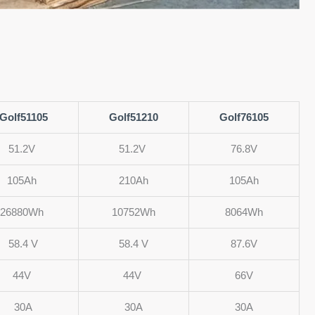
Golf51105
Golf51210
Golf76105
51.2V
51.2V
76.8V
105Ah
210Ah
105Ah
26880Wh
10752Wh
8064Wh
58.4 V
58.4 V
87.6V
44V
44V
66V
30A
30A
30A