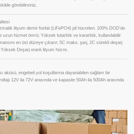
kilde görebilirsiniz.
itesi
rizmatik lityum demir fosfat (LiFePO4) pil hücreleri. 100% DOD'de
 uzun hizmet ömrü; Yüksek tutarlılık ve kararlılık, kullanılabilir
rmansını en üst düzeye çıkarır; 5C maks. şarj, 2C sürekli deşarj
e Yüksek Deşarj oranlı lityum hücre.
sı aküsü, engebeli yol koşullarına dayanabilen sağlam bir
voltajı 12V ila 72V arasında ve kapasite 50Ah ila 500Ah arasında