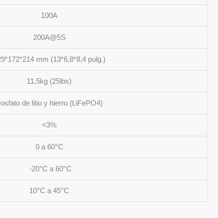
100A
200A@5S
9*172*214 mm (13*6,8*8,4 pulg.)
11,5kg (25lbs)
osfato de litio y hierro (LiFePO4)
<3%
0 a 60°C
-20°C a 60°C
10°C a 45°C