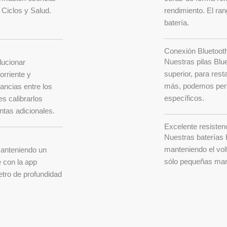
 Ciclos y Salud.
rendimiento. El ra
batería.
Conexión Bluetooth
Nuestras pilas Blue
lucionar
superior, para rest
orriente y
más, podemos perso
ancias entre los
específicos.
s calibrarlos
ntas adicionales.
Excelente resisten
Nuestras baterías 
manteniendo el volt
manteniendo un
sólo pequeñas mar
e con la app
etro de profundidad