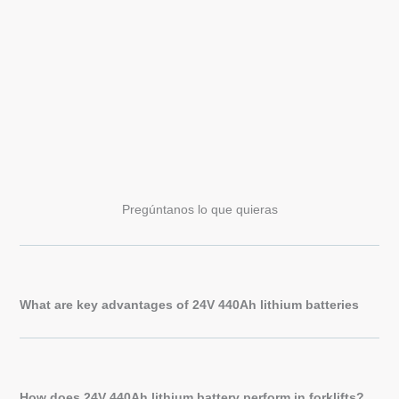
Pregúntanos lo que quieras
What are key advantages of 24V 440Ah lithium batteries
How does 24V 440Ah lithium battery perform in forklifts?