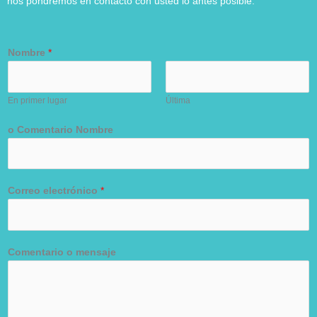
nos pondremos en contacto con usted lo antes posible.
Nombre
*
En primer lugar
Última
o Comentario Nombre
Correo electrónico
*
Comentario o mensaje