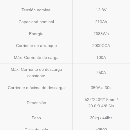
Tensión nominal
12.8V
Capacidad nominal
210Ah
Energía
2688Wh
Corriente de arranque
2000CCA
Máx. Corriente de carga
100A
Máx. Corriente de descarga
250A
constante
Corriente máxima de descarga
350A a 30s
522*240*218mm /
Dimensión
20.6*9.4*8.6in
Peso
20kg / 44lbs
Ciclo de vida
>2500