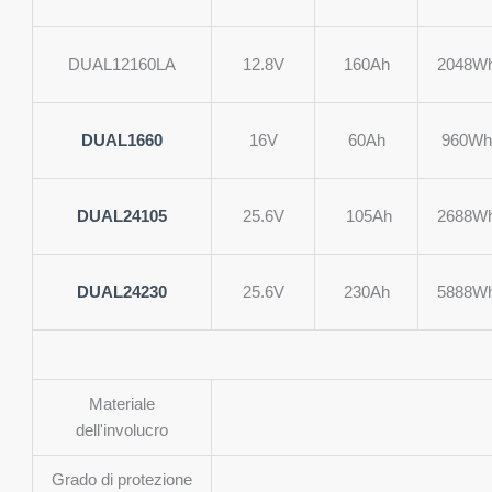
DUAL12160LA
12.8V
160Ah
2048W
DUAL1660
16V
60Ah
960Wh
DUAL24105
25.6V
105Ah
2688W
DUAL24230
25.6V
230Ah
5888W
Materiale
dell'involucro
Grado di protezione