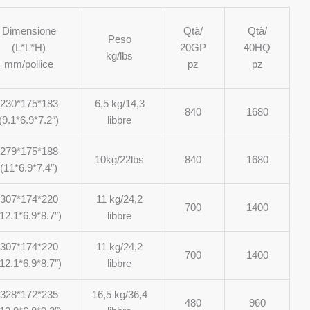
Dimensione
Qtà/
Qtà/
Peso
(L*L*H)
20GP
40HQ
kg/lbs
mm/pollice
pz
pz
230*175*183
6,5 kg/14,3
840
1680
(9.1*6.9*7.2″)
libbre
279*175*188
10kg/22lbs
840
1680
(11*6.9*7.4″)
307*174*220
11 kg/24,2
700
1400
(12.1*6.9*8.7″)
libbre
307*174*220
11 kg/24,2
700
1400
(12.1*6.9*8.7″)
libbre
328*172*235
16,5 kg/36,4
480
960