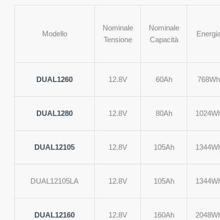
Nominale
Nominale
Modello
Energi
Tensione
Capacità
DUAL1260
12.8V
60Ah
768Wh
DUAL1280
12.8V
80Ah
1024W
DUAL12105
12.8V
105Ah
1344W
DUAL12105LA
12.8V
105Ah
1344W
DUAL12160
12.8V
160Ah
2048W