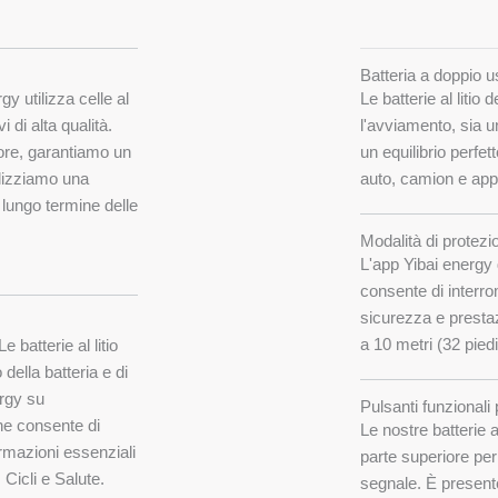
Batteria a doppio u
gy utilizza celle al
Le batterie al litio
i di alta qualità.
l'avviamento, sia u
lore, garantiamo un
un equilibrio perfet
ilizziamo una
auto, camion e app
 lungo termine delle
Modalità di protezi
L'app Yibai energy 
consente di interr
sicurezza e presta
a 10 metri (32 piedi
Le batterie al litio
della batteria e di
ergy su
Pulsanti funzionali
he consente di
Le nostre batterie a
ormazioni essenziali
parte superiore per
Cicli e Salute.
segnale. È presente