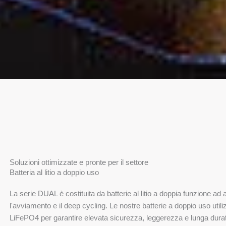
Soluzioni ottimizzate e pronte per il settore
Batteria al litio a doppio uso
La serie DUAL è costituita da batterie al litio a doppia funzione ad 
l'avviamento e il deep cycling. Le nostre batterie a doppio uso util
LiFePO4 per garantire elevata sicurezza, leggerezza e lunga durat