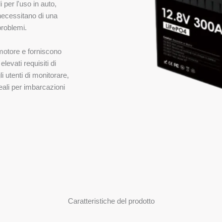
 per l'uso in auto,
necessitano di una
problemi.
motore e forniscono
evati requisiti di
i utenti di monitorare,
deali per imbarcazioni
Caratteristiche del prodotto