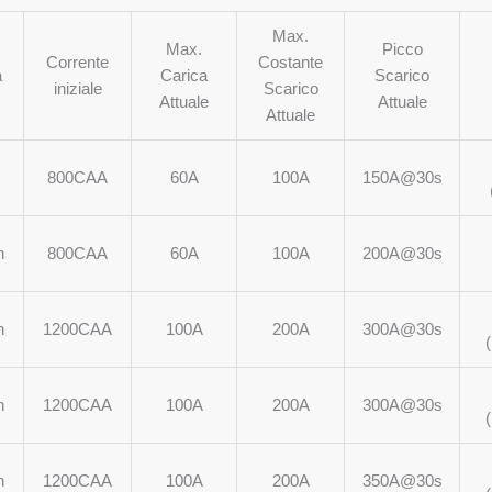
Max.
Max.
Picco
Corrente
Costante
a
Carica
Scarico
iniziale
Scarico
Attuale
Attuale
Attuale
800CAA
60A
100A
150A@30s
h
800CAA
60A
100A
200A@30s
h
1200CAA
100A
200A
300A@30s
h
1200CAA
100A
200A
300A@30s
h
1200CAA
100A
200A
350A@30s