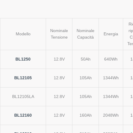
Ri
Nominale
Nominale
ri
Modello
Energia
Tensione
Capacità
C
Te
BL1250
12.8V
50Ah
640Wh
1
BL12105
12.8V
105Ah
1344Wh
1
BL12105LA
12.8V
105Ah
1344Wh
1
BL12160
12.8V
160Ah
2048Wh
1