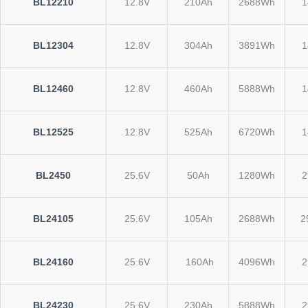
BL12210
12.8V
210Ah
2688Wh
1
BL12304
12.8V
304Ah
3891Wh
1
BL12460
12.8V
460Ah
5888Wh
1
BL12525
12.8V
525Ah
6720Wh
1
BL2450
25.6V
50Ah
1280Wh
2
BL24105
25.6V
105Ah
2688Wh
2
BL24160
25.6V
160Ah
4096Wh
2
BL24230
25.6V
230Ah
5888Wh
2