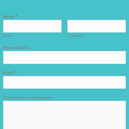
Nome
*
Nome
Cognome
Nome Email o
Email
*
Commento o messaggio