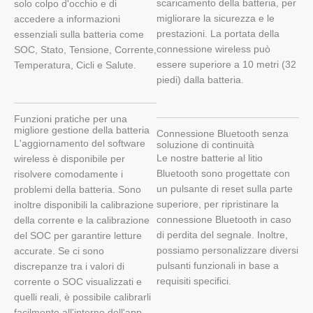
scaricamento della batteria, per
solo colpo d'occhio e di
migliorare la sicurezza e le
accedere a informazioni
prestazioni. La portata della
essenziali sulla batteria come
connessione wireless può
SOC, Stato, Tensione, Corrente,
essere superiore a 10 metri (32
Temperatura, Cicli e Salute.
piedi) dalla batteria.
Funzioni pratiche per una
migliore gestione della batteria
Connessione Bluetooth senza
L'aggiornamento del software
soluzione di continuità
Le nostre batterie al litio
wireless è disponibile per
Bluetooth sono progettate con
risolvere comodamente i
un pulsante di reset sulla parte
problemi della batteria. Sono
superiore, per ripristinare la
inoltre disponibili la calibrazione
connessione Bluetooth in caso
della corrente e la calibrazione
di perdita del segnale. Inoltre,
del SOC per garantire letture
possiamo personalizzare diversi
accurate. Se ci sono
pulsanti funzionali in base a
discrepanze tra i valori di
requisiti specifici.
corrente o SOC visualizzati e
quelli reali, è possibile calibrarli
facilmente all'interno dell'app