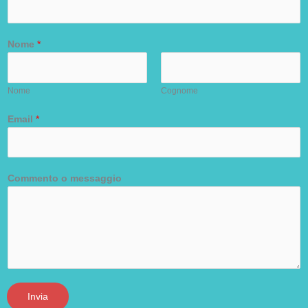
Nome
*
Nome
Cognome
Email
*
Commento o messaggio
Invia