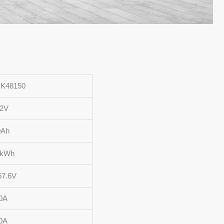
K48150
.2V
0Ah
 kWh
57.6V
0A
0A