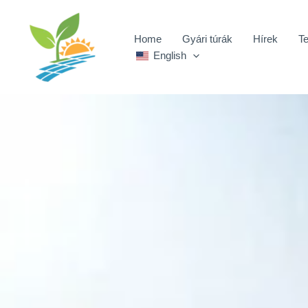
Ugrás
a
Home
Gyári túrák
Hírek
T
tartalomra
English