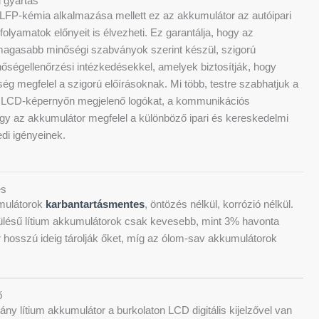
 gyártás
LFP-kémia alkalmazása mellett ez az akkumulátor az autóipari
olyamatok előnyeit is élvezheti. Ez garantálja, hogy az
magasabb minőségi szabványok szerint készül, szigorú
nőségellenőrzési intézkedésekkel, amelyek biztosítják, hogy
g megfelel a szigorú előírásoknak. Mi több, testre szabhatjuk a
az LCD-képernyőn megjelenő logókat, a kommunikációs
, így az akkumulátor megfelel a különböző ipari és kereskedelmi
di igényeinek.
es
umulátorok
karbantartásmentes
, öntözés nélkül, korrózió nélkül.
ülésű lítium akkumulátorok csak kevesebb, mint 3% havonta
 hosszú ideig tárolják őket, míg az ólom-sav akkumulátorok
ő
ny lítium akkumulátor a burkolaton LCD digitális kijelzővel van