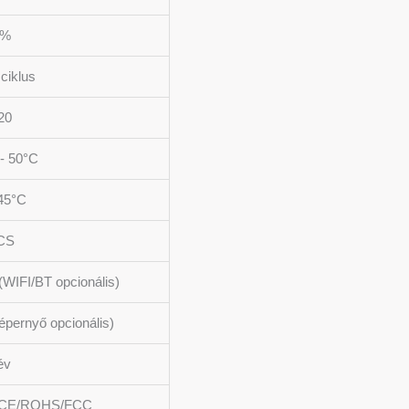
0%
ciklus
20
- 50°C
45°C
CS
IFI/BT opcionális)
képernyő opcionális)
év
/CE/ROHS/FCC