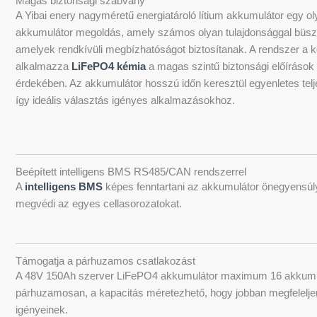
Magas biztonsági szabvány
A Yibai enery nagyméretű energiatároló lítium akkumulátor egy ol
akkumulátor megoldás, amely számos olyan tulajdonsággal büsz
amelyek rendkívüli megbízhatóságot biztosítanak. A rendszer a 
alkalmazza
LiFePO4 kémia
a magas szintű biztonsági előírások
érdekében. Az akkumulátor hosszú időn keresztül egyenletes telj
így ideális választás igényes alkalmazásokhoz.
Beépített intelligens BMS RS485/CAN rendszerrel
A
intelligens BMS
képes fenntartani az akkumulátor önegyensúly
megvédi az egyes cellasorozatokat.
Támogatja a párhuzamos csatlakozást
A 48V 150Ah szerver LiFePO4 akkumulátor maximum 16 akkumu
párhuzamosan, a kapacitás méretezhető, hogy jobban megfelelj
igényeinek.