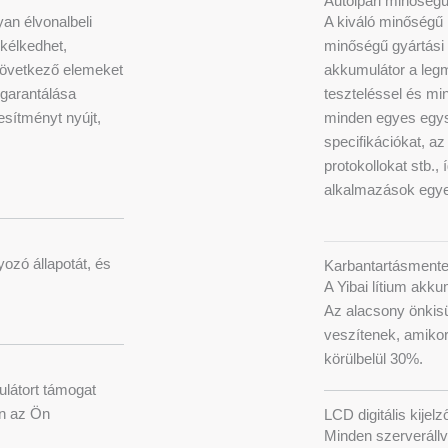
Autóipari minőségű
yan élvonalbeli
A kiváló minőségű 
kélkedhet,
minőségű gyártási f
következő elemeket
akkumulátor a leg
 garantálása
teszteléssel és mi
esítményt nyújt,
minden egyes egysé
specifikációkat, 
protokollokat stb.
alkalmazások egye
ozó állapotát, és
Karbantartásment
A Yibai lítium akk
Az alacsony önkis
veszítenek, amikor
körülbelül 30%.
látort támogat
en az Ön
LCD digitális kijelz
Minden szerverállvá