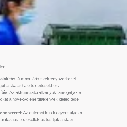
tor
alakítás
: A moduláris szekrényszerkezet
got a skálázható telepítésekhez.
ítés
: Az akkumulátorállványok támogatják a
kat a növekvő energiaigények kielégítése
endszerrel
: Az automatikus kiegyensúlyozó
ikációs protokollok biztosítják a stabil