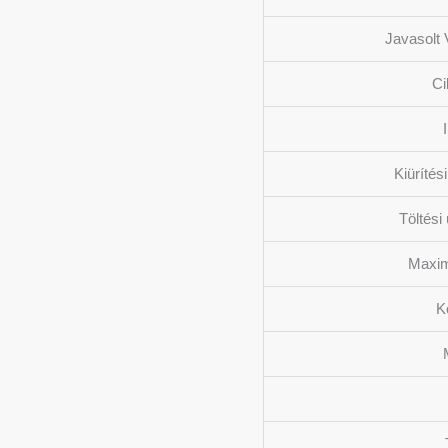
Javasolt 
Ci
Kiürítés
Töltési
Maxim
K