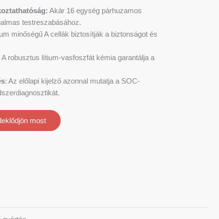
oztathatóság:
Akár 16 egység párhuzamos
ugalmas testreszabásához.
um minőségű A cellák biztosítják a biztonságot és
: A robusztus lítium-vasfoszfát kémia garantálja a
és
: Az előlapi kijelző azonnal mutatja a SOC-
dszerdiagnosztikát.
deklődjön most