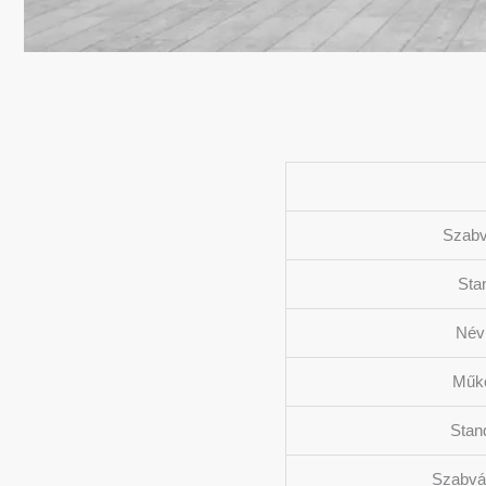
Szabv
Sta
Név
Műkö
Stan
Szabvá