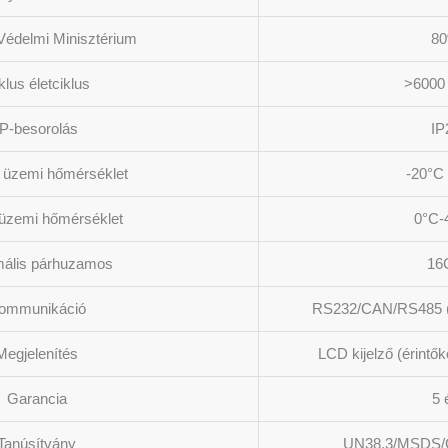
Védelmi Minisztérium
8
klus életciklus
>6000 
IP-besorolás
IP
i üzemi hőmérséklet
-20°C 
 üzemi hőmérséklet
0°C-
ális párhuzamos
16
ommunikáció
RS232/CAN/RS485 (W
Megjelenítés
LCD kijelző (érintő
Garancia
5 
Tanúsítvány
UN38.3/MSDS