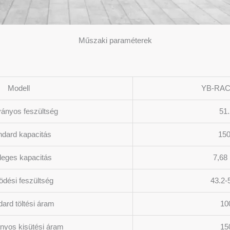
Műszaki paraméterek
Modell
YB-RAC
ányos feszültség
51
ndard kapacitás
15
leges kapacitás
7,68
dési feszültség
43.2-
dard töltési áram
10
nyos kisütési áram
15