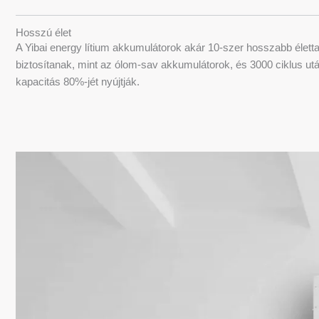
Hosszú élet
A Yibai energy lítium akkumulátorok akár 10-szer hosszabb élett
biztosítanak, mint az ólom-sav akkumulátorok, és 3000 ciklus utá
kapacitás 80%-jét nyújtják.