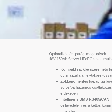
Optimalizált és iparági megoldások
48V 150Ah Server LiFePO4 akkumulá
Kompakt rackbe szerelhető ki
optimalizálja a helytakarékossá
Zökkenőmentes kapacitásbőv
soros/párhuzamos csatlakozáso
érdekében.
Intelligens BMS RS485/CAN r
cellavédelem és a kettős kommun
működést.