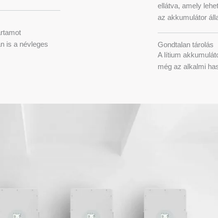
ellátva, amely leh
az akkumulátor álla
artamot
n is a névleges
Gondtalan tárolás
A lítium akkumuláto
még az alkalmi hasz