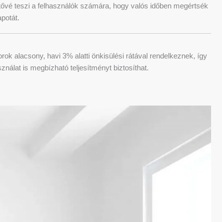
etővé teszi a felhasználók számára, hogy valós időben megértsék
potát.
rok alacsony, havi 3% alatti önkisülési rátával rendelkeznek, így
nálat is megbízható teljesítményt biztosíthat.