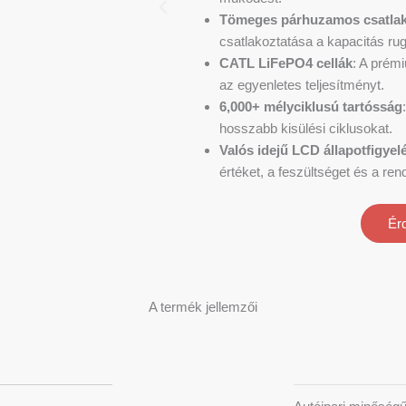
Tömeges párhuzamos csatlak
csatlakoztatása a kapacitás r
CATL LiFePO4 cellák
: A prémi
az egyenletes teljesítményt.
6,000+ mélyciklusú tartósság
hosszabb kisülési ciklusokat.
Valós idejű LCD állapotfigyel
értéket, a feszültséget és a ren
Ér
A termék jellemzői