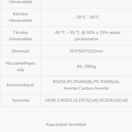
hőmérséklet
Kiürítési
-20°C - 60°C
hőmérséklet
Tárolási
-40 ℃ ~ 55 ℃ @ 60% ± 25% relatív
hőmérséklet
páratartalom
Dimenzió
553*503*1011mm
Hozzávetőleges
Kb.:396kg
súly
RS232-PC,RS485(B)-PC RS485(A)-
Kommunikáció
Inverter,Canbus-Inverter
Tanúsítás
UN38.3,MSDS,UL1973(Cell),IEC62619(Cell)
Kapcsolódó termékek