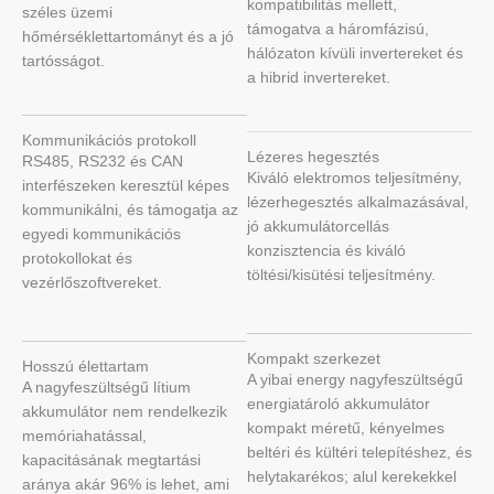
kompatibilitás mellett,
széles üzemi
támogatva a háromfázisú,
hőmérséklettartományt és a jó
hálózaton kívüli invertereket és
tartósságot.
a hibrid invertereket.
Kommunikációs protokoll
Lézeres hegesztés
RS485, RS232 és CAN
Kiváló elektromos teljesítmény,
interfészeken keresztül képes
lézerhegesztés alkalmazásával,
kommunikálni, és támogatja az
jó akkumulátorcellás
egyedi kommunikációs
konzisztencia és kiváló
protokollokat és
töltési/kisütési teljesítmény.
vezérlőszoftvereket.
Kompakt szerkezet
Hosszú élettartam
A yibai energy nagyfeszültségű
A nagyfeszültségű lítium
energiatároló akkumulátor
akkumulátor nem rendelkezik
kompakt méretű, kényelmes
memóriahatással,
beltéri és kültéri telepítéshez, és
kapacitásának megtartási
helytakarékos; alul kerekekkel
aránya akár 96% is lehet, ami