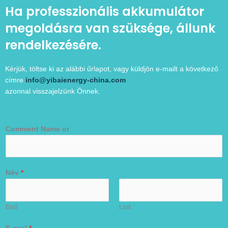
Ha professzionális akkumulátor
megoldásra van szüksége, állunk
rendelkezésére.
Kérjük, töltse ki az alábbi űrlapot, vagy küldjön e-mailt a következő
címre
info@yibaienergy-china.com
azonnal visszajelzünk Önnek.
Comment Name or
Név
*
Első
Last