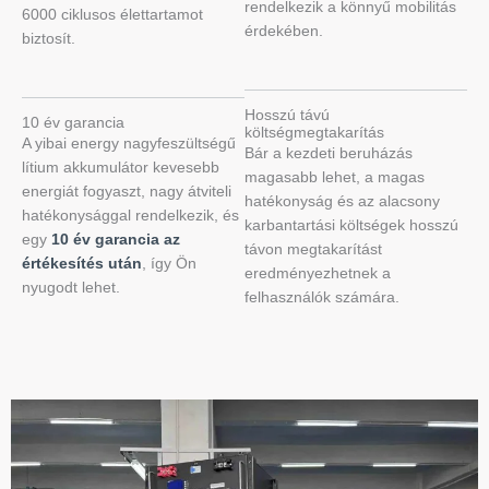
rendelkezik a könnyű mobilitás
6000 ciklusos élettartamot
érdekében.
biztosít.
Hosszú távú
10 év garancia
költségmegtakarítás
A yibai energy nagyfeszültségű
Bár a kezdeti beruházás
lítium akkumulátor kevesebb
magasabb lehet, a magas
energiát fogyaszt, nagy átviteli
hatékonyság és az alacsony
hatékonysággal rendelkezik, és
karbantartási költségek hosszú
egy
10 év garancia az
távon megtakarítást
értékesítés után
, így Ön
eredményezhetnek a
nyugodt lehet.
felhasználók számára.