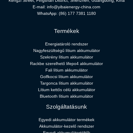
Kengzi Street, Pingshan District, Shenzhen, Guangdong, Kína
E-mail:
info@yibaienergy-china.com
WhatsApp:
(86) 177 7381 1180
Termékek
Energiatároló rendszer
Nagyfeszültségű lítium akkumulátor
Szekrény lítium akkumulátor
Rackbe szerelhető lifepo4 akkumulátor
Fali lítium akkumulátor
Golfkocsi lítium akkumulátor
Targonca lítium akkumulátor
Lítium kettős célú akkumulátor
Bluetooth lítium akkumulátor
Szolgáltatásunk
Egyedi akkumulátor termékek
Akkumulátor-kezelő rendszer
Egyedi akkumulátortöltők