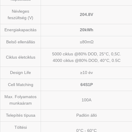
Névleges
204.8V
feszültség (V)
Energiakapacitás
20kWh
Belső ellenállás
≤80mΩ
5000 ciklus @80% DOD, 25°C, 0,5C.
Ciklus életciklus
4000 ciklus @80% DOD, 40°C, 0.5C
Design Life
≥10 év
Cell Matching
64S1P
Max. Folyamatos
100A
munkaáram
Telepítés típusa
Padlón álló
Töltési
0°C - 60°C