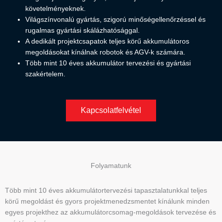
követelményeknek.
Világszínvonalú gyártás, szigorú minőségellenőrzéssel és
rugalmas gyártási skálázhatósággal.
A dedikált projektcsapatok teljes körű akkumulátoros
megoldásokat kínálnak robotok és AGV-k számára.
Több mint 10 éves akkumulátor tervezési és gyártási
szakértelem.
Kapcsolatfelvétel
Folyamatunk
Több mint 10 éves akkumulátortervezési tapasztalatunkkal teljes
körű megoldást és gyors projektmenedzsmentet kínálunk minden
egyes projekthez az akkumulátorcsomag-megoldások tervezése és