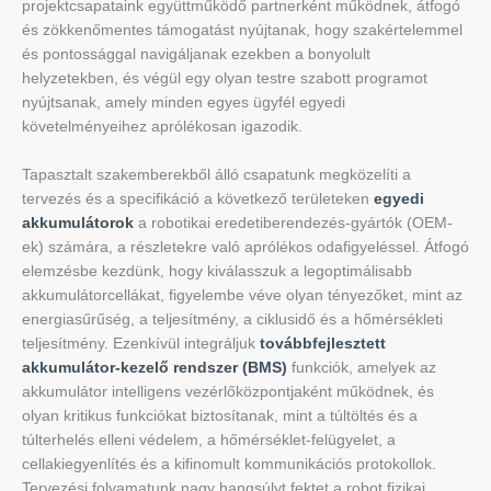
projektcsapataink együttműködő partnerként működnek, átfogó
és zökkenőmentes támogatást nyújtanak, hogy szakértelemmel
és pontossággal navigáljanak ezekben a bonyolult
helyzetekben, és végül egy olyan testre szabott programot
nyújtsanak, amely minden egyes ügyfél egyedi
követelményeihez aprólékosan igazodik.
Tapasztalt szakemberekből álló csapatunk megközelíti a
tervezés és a specifikáció a következő területeken
egyedi
akkumulátorok
a robotikai eredetiberendezés-gyártók (OEM-
ek) számára, a részletekre való aprólékos odafigyeléssel. Átfogó
elemzésbe kezdünk, hogy kiválasszuk a legoptimálisabb
akkumulátorcellákat, figyelembe véve olyan tényezőket, mint az
energiasűrűség, a teljesítmény, a ciklusidő és a hőmérsékleti
teljesítmény. Ezenkívül integráljuk
továbbfejlesztett
akkumulátor-kezelő rendszer (BMS)
funkciók, amelyek az
akkumulátor intelligens vezérlőközpontjaként működnek, és
olyan kritikus funkciókat biztosítanak, mint a túltöltés és a
túlterhelés elleni védelem, a hőmérséklet-felügyelet, a
cellakiegyenlítés és a kifinomult kommunikációs protokollok.
Tervezési folyamatunk nagy hangsúlyt fektet a robot fizikai