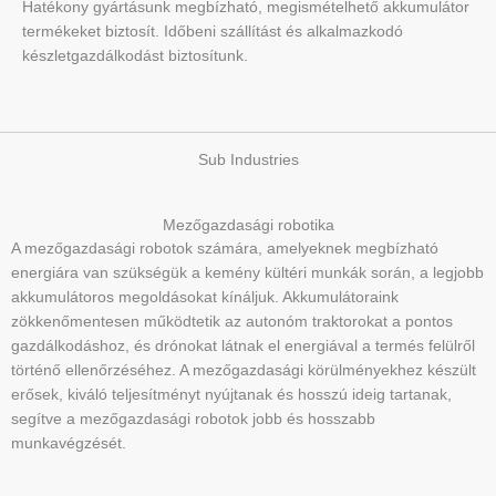
Hatékony gyártásunk megbízható, megismételhető akkumulátor
termékeket biztosít. Időbeni szállítást és alkalmazkodó
készletgazdálkodást biztosítunk.
Sub Industries
Mezőgazdasági robotika
A mezőgazdasági robotok számára, amelyeknek megbízható
energiára van szükségük a kemény kültéri munkák során, a legjobb
akkumulátoros megoldásokat kínáljuk. Akkumulátoraink
zökkenőmentesen működtetik az autonóm traktorokat a pontos
gazdálkodáshoz, és drónokat látnak el energiával a termés felülről
történő ellenőrzéséhez. A mezőgazdasági körülményekhez készült
erősek, kiváló teljesítményt nyújtanak és hosszú ideig tartanak,
segítve a mezőgazdasági robotok jobb és hosszabb
munkavégzését.