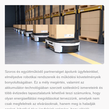
Szoros és együttműködő partnerséget ápolunk ügyfeleinkkel,
elmélyedve robotikai rendszereik és működési követelményeik
bonyolultságában. Ez a mély megértés, valamint az
akkumulátor-technológiában szerzett széleskörű ismereteink és
több évtizedes tapasztalatunk lehetővé teszi számunkra, hogy
olyan energiaellátási megoldásokat tervezzünk, amelyek nem
csak megfelelnek az elvárásoknak, hanem meg is haladják