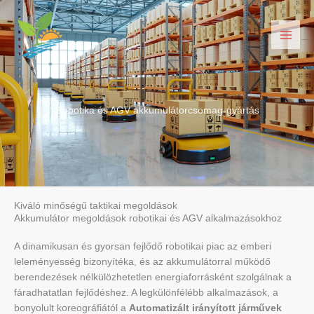
Ugrás
a
tartalomra
Robotika és AGV akkumulátorcsomag-gyártás
Kiváló minőségű taktikai megoldások
Akkumulátor megoldások robotikai és AGV alkalmazásokhoz
A dinamikusan és gyorsan fejlődő robotikai piac az emberi
leleményesség bizonyítéka, és az akkumulátorral működő
berendezések nélkülözhetetlen energiaforrásként szolgálnak a
fáradhatatlan fejlődéshez. A legkülönfélébb alkalmazások, a
bonyolult koreográfiától a
Automatizált irányított járművek