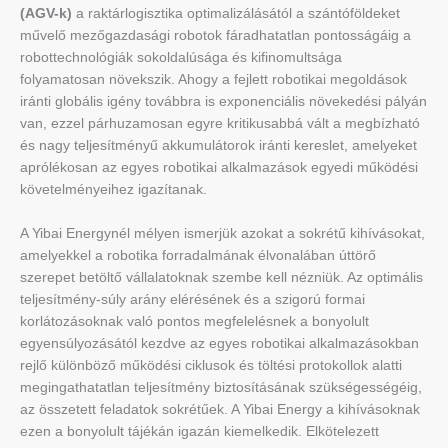
(AGV-k)
a raktárlogisztika optimalizálásától a szántóföldeket
művelő mezőgazdasági robotok fáradhatatlan pontosságáig a
robottechnológiák sokoldalúsága és kifinomultsága
folyamatosan növekszik. Ahogy a fejlett robotikai megoldások
iránti globális igény továbbra is exponenciális növekedési pályán
van, ezzel párhuzamosan egyre kritikusabbá vált a megbízható
és nagy teljesítményű akkumulátorok iránti kereslet, amelyeket
aprólékosan az egyes robotikai alkalmazások egyedi működési
követelményeihez igazítanak.
A Yibai Energynél mélyen ismerjük azokat a sokrétű kihívásokat,
amelyekkel a robotika forradalmának élvonalában úttörő
szerepet betöltő vállalatoknak szembe kell nézniük. Az optimális
teljesítmény-súly arány elérésének és a szigorú formai
korlátozásoknak való pontos megfelelésnek a bonyolult
egyensúlyozásától kezdve az egyes robotikai alkalmazásokban
rejlő különböző működési ciklusok és töltési protokollok alatti
megingathatatlan teljesítmény biztosításának szükségességéig,
az összetett feladatok sokrétűek. A Yibai Energy a kihívásoknak
ezen a bonyolult tájékán igazán kiemelkedik. Elkötelezett