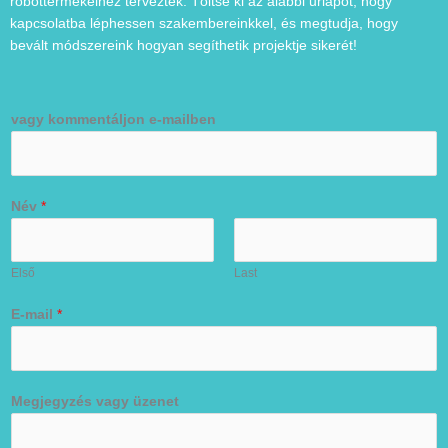
robottermékeihez terveztek. Töltse ki az alábbi űrlapot, hogy
kapcsolatba léphessen szakembereinkkel, és megtudja, hogy
bevált módszereink hogyan segíthetik projektje sikerét!
vagy kommentáljon e-mailben
Név
*
Első
Last
E-mail
*
Megjegyzés vagy üzenet