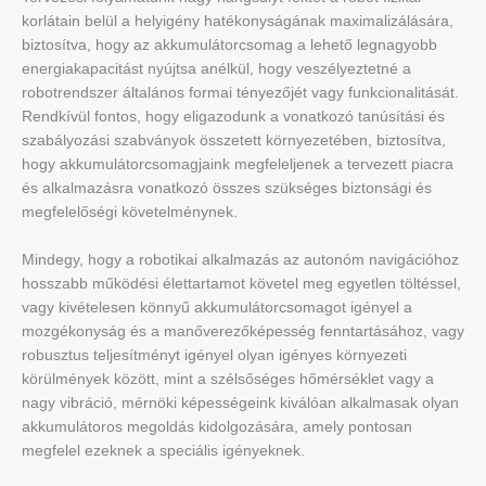
korlátain belül a helyigény hatékonyságának maximalizálására,
biztosítva, hogy az akkumulátorcsomag a lehető legnagyobb
energiakapacitást nyújtsa anélkül, hogy veszélyeztetné a
robotrendszer általános formai tényezőjét vagy funkcionalitását.
Rendkívül fontos, hogy eligazodunk a vonatkozó tanúsítási és
szabályozási szabványok összetett környezetében, biztosítva,
hogy akkumulátorcsomagjaink megfeleljenek a tervezett piacra
és alkalmazásra vonatkozó összes szükséges biztonsági és
megfelelőségi követelménynek.
Mindegy, hogy a robotikai alkalmazás az autonóm navigációhoz
hosszabb működési élettartamot követel meg egyetlen töltéssel,
vagy kivételesen könnyű akkumulátorcsomagot igényel a
mozgékonyság és a manőverezőképesség fenntartásához, vagy
robusztus teljesítményt igényel olyan igényes környezeti
körülmények között, mint a szélsőséges hőmérséklet vagy a
nagy vibráció, mérnöki képességeink kiválóan alkalmasak olyan
akkumulátoros megoldás kidolgozására, amely pontosan
megfelel ezeknek a speciális igényeknek.