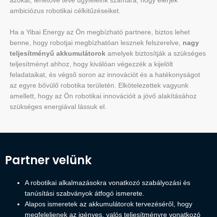
azokat, lehetővé téve ügyfeleink számára, hogy elérjék
ambiciózus robotikai célkitűzéseiket.
Ha a Yibai Energy az Ön megbízható partnere, biztos lehet
benne, hogy robotjai megbízhatóan lesznek felszerelve,
nagy
teljesítményű akkumulátorok
amelyek biztosítják a szükséges
teljesítményt ahhoz, hogy kiválóan végezzék a kijelölt
feladataikat, és végső soron az innovációt és a hatékonyságot
az egyre bővülő robotika területén. Elkötelezettek vagyunk
amellett, hogy az Ön robotikai innovációit a jövő alakításához
szükséges energiával lássuk el.
Partner velünk
A robotikai alkalmazásokra vonatkozó szabályozási és
tanúsítási szabványok átfogó ismerete.
Alapos ismeretek az akkumulátorok tervezéséről, hogy
megfeleljenek az igényes, valós teljesítményre vonatkozó