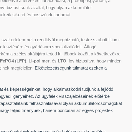
leértve a tervezési tanácsadást, a prototípusgyártást, a
nyt biztosítsunk azáltal, hogy olyan akkumulátor-
keik sikerét és hosszú élettartamát.
 szakértelemmel a rendkívül megbízható, testre szabott lítium-
ejlesztésére és gyártására specializálódott. Átfogó
émia széles skálájára terjed ki, többek között a következőkre
iFePO4 (LFP)
,
Li-polimer
, és
LTO
, így biztosítva, hogy minden
inek megfeleljen.
Elkötelezettségünk túlmutat ezeken a
t és képességeinket, hogy alkalmazkodni tudjunk a fejlődő
gyedi igényeihez. Az ügyfelek visszajelzéseinek előtérbe
i tapasztalataink felhasználásával olyan akkumulátorcsomagokat
nagy teljesítményűek, hanem pontosan az egyes projektek
 hogy ügyfeleinknek innovatív és hatékony akkumulátor-