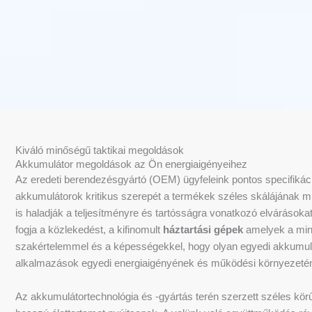
Kiváló minőségű taktikai megoldások
Akkumulátor megoldások az Ön energiaigényeihez
Az eredeti berendezésgyártó (OEM) ügyfeleink pontos specifiká
akkumulátorok kritikus szerepét a termékek széles skálájának 
is haladják a teljesítményre és tartósságra vonatkozó elvárásoka
fogja a közlekedést, a kifinomult
háztartási gépek
amelyek a minde
szakértelemmel és a képességekkel, hogy olyan egyedi akkumul
alkalmazások egyedi energiaigényének és működési környezeté
Az akkumulátortechnológia és -gyártás terén szerzett széles körű