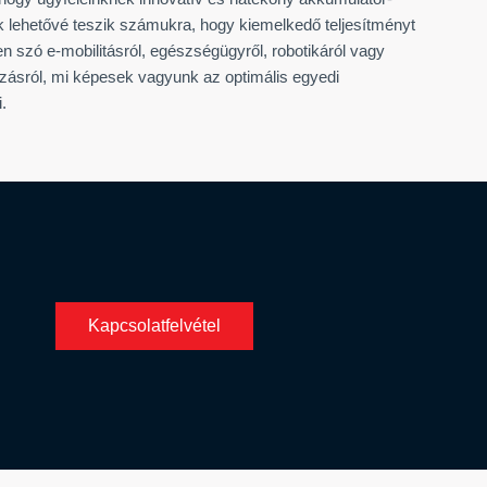
 lehetővé teszik számukra, hogy kiemelkedő teljesítményt
n szó e-mobilitásról, egészségügyről, robotikáról vagy
zásról, mi képesek vagyunk az optimális egyedi
.
Kapcsolatfelvétel