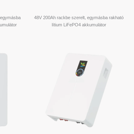
, egymásba
48V 200Ah rackbe szerelt, egymásba rakható
kumulátor
lítium LiFePO4 akkumulátor