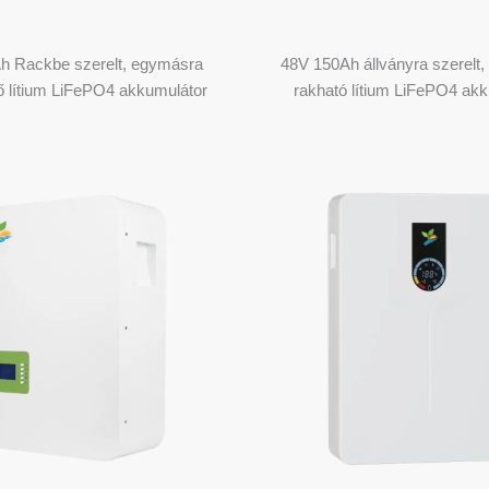
h Rackbe szerelt, egymásra
48V 150Ah állványra szerelt
ő lítium LiFePO4 akkumulátor
rakható lítium LiFePO4 ak