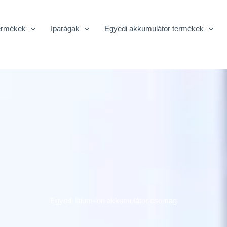
ermékek
Iparágak
Egyedi akkumulátor termékek
Egyedi lítium-ion akkumulátor csomag