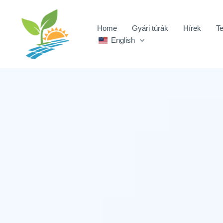
Ugrás
a
Home
Gyári túrák
Hírek
T
tartalomra
English