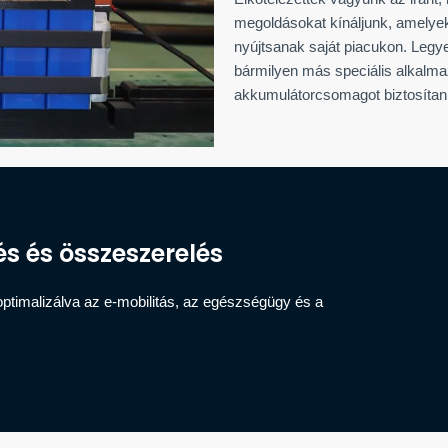
megoldásokat kínáljunk, amelyek
nyújtsanak saját piacukon. Legye
bármilyen más speciális alkalma
akkumulátorcsomagot biztosítani
 és összeszerelés
ptimalizálva az e-mobilitás, az egészségügy és a