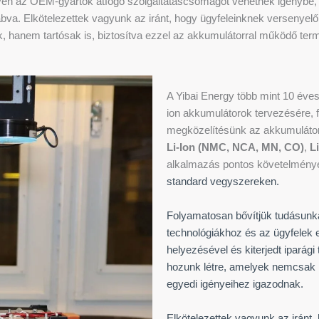
én az OEM-gyártók átfogó szolgáltatáscsomagot vehetnek igénybe, be
abva. Elkötelezettek vagyunk az iránt, hogy ügyfeleinknek versenyelő
 hanem tartósak is, biztosítva ezzel az akkumulátorral működő termé
A Yibai Energy több mint 10 éves
ion akkumulátorok tervezésére, f
megközelítésünk az akkumulátork
Li-Ion (NMC, NCA, MN, CO)
,
L
alkalmazás pontos követelménye
standard vegyszereken.
Folyamatosan bővítjük tudásunka
technológiákhoz és az ügyfelek e
helyezésével és kiterjedt iparág
hozunk létre, amelyek nemcsak 
egyedi igényeihez igazodnak.
Elkötelezettek vagyunk az iránt,