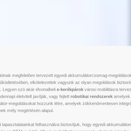
cióinak megfelelően tervezett egyedi akkumulátorcsomag-megoldások
működtetésében, elkötelezettek vagyunk az olyan megoldások biztos
t. Legyen szó akár élvonalbeli
e-kerékpárok
városi mobilitásra terve
nnapi életvitelt javítják, vagy fejlett
robotikai rendszerek
amelyek a
átor-megoldásokat hozzunk létre, amelyek zökkenőmentesen integr
nek mély megértésén alapul.
 tapasztalatainkat felhasználva biztosítjuk, hogy egyedi akkumuláto