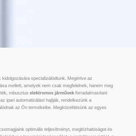
 kidolgozására specializálódtunk. Megértve az
ítása mellett, amelyek nem csak megfelelnek, hanem meg
zték, robusztus
elektromos járművek
forradalmasítani
z ipari automatizálást hajtják, rendelkezünk a
álódnak az Ön termékeibe. Megközelítésünk az egyes
rcsomagjaink optimális teljesítményt, megbízhatóságot és