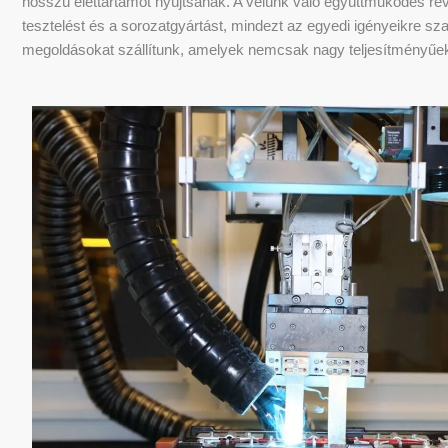
hosszú élettartamot nyújtsanak. A velünk való együttműködés rév
tesztelést és a sorozatgyártást, mindezt az egyedi igényeikre sz
megoldásokat szállítunk, amelyek nemcsak nagy teljesítményűek,