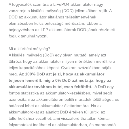
A fogyasztók számára a LiFePO4 akkumulátor nagy
vonzereje a kisülési mélység (DOD) jellemzőiben rejlik. A
DOD az akkumulátor általános teljesítményének
elemzésében kulcsfontosságú mérőszám. Ebben a
bejegyzésben az LFP akkumulátorok DOD-jának részleteit
fogjuk tanulmányozni.
Mi a kiürítési mélység?
A kisülési mélység (DoD) egy olyan mutató, amely azt
tükrözi, hogy az akkumulátor milyen mértékben merült le a
teljes kapacitásához képest. Gyakran százalékban adják
meg.
Az 100% DoD azt jelzi, hogy az akkumulátor
teljesen lemerült, míg a 0% DoD azt mutatja, hogy az
akkumulátor továbbra is teljesen feltöltött.
. A DoD egy
fontos statisztika az akkumulátor-kezelésben, mivel segít
azonosítani az akkumulátoron belüli maradék töltöttséget, és
hatással lehet az akkumulátor élettartamára. Ha az
akkumulátorokat az ajánlott DoD értéken túl ürítik, az
túlterheléshez vezethet, ami visszafordíthatatlan kémiai
folyamatokat indíthat el az akkumulátorban, és maradandó