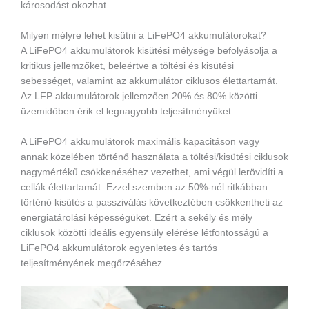
károsodást okozhat.
Milyen mélyre lehet kisütni a LiFePO4 akkumulátorokat?
A LiFePO4 akkumulátorok kisütési mélysége befolyásolja a
kritikus jellemzőket, beleértve a töltési és kisütési
sebességet, valamint az akkumulátor ciklusos élettartamát.
Az LFP akkumulátorok jellemzően 20% és 80% közötti
üzemidőben érik el legnagyobb teljesítményüket.
A LiFePO4 akkumulátorok maximális kapacitáson vagy
annak közelében történő használata a töltési/kisütési ciklusok
nagymértékű csökkenéséhez vezethet, ami végül lerövidíti a
cellák élettartamát. Ezzel szemben az 50%-nél ritkábban
történő kisütés a passziválás következtében csökkentheti az
energiatárolási képességüket. Ezért a sekély és mély
ciklusok közötti ideális egyensúly elérése létfontosságú a
LiFePO4 akkumulátorok egyenletes és tartós
teljesítményének megőrzéséhez.