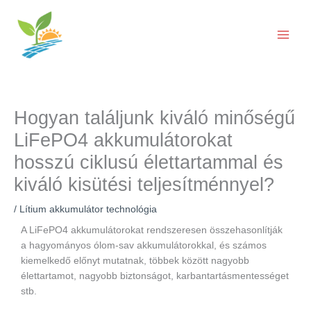
Ugrás
a
tartalomra
Hogyan találjunk kiváló minőségű
LiFePO4 akkumulátorokat
hosszú ciklusú élettartammal és
kiváló kisütési teljesítménnyel?
/
Lítium akkumulátor technológia
A LiFePO4 akkumulátorokat rendszeresen összehasonlítják
a hagyományos ólom-sav akkumulátorokkal, és számos
kiemelkedő előnyt mutatnak, többek között nagyobb
élettartamot, nagyobb biztonságot, karbantartásmentességet
stb.