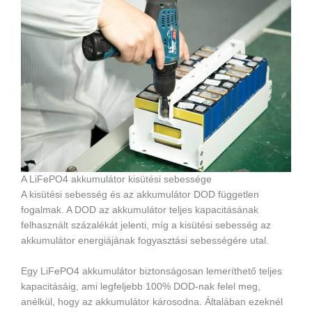
A LiFePO4 akkumulátor kisütési sebessége
A kisütési sebesség és az akkumulátor DOD független
fogalmak. A DOD az akkumulátor teljes kapacitásának
felhasznált százalékát jelenti, míg a kisütési sebesség az
akkumulátor energiájának fogyasztási sebességére utal.
Egy LiFePO4 akkumulátor biztonságosan lemeríthető teljes
kapacitásáig, ami legfeljebb 100% DOD-nak felel meg,
anélkül, hogy az akkumulátor károsodna. Általában ezeknél