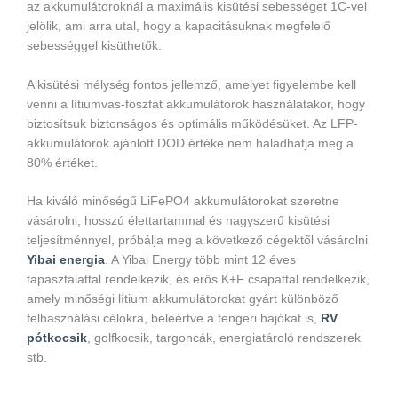
az akkumulátoroknál a maximális kisütési sebességet 1C-vel
jelölik, ami arra utal, hogy a kapacitásuknak megfelelő
sebességgel kisüthetők.
A kisütési mélység fontos jellemző, amelyet figyelembe kell
venni a lítiumvas-foszfát akkumulátorok használatakor, hogy
biztosítsuk biztonságos és optimális működésüket. Az LFP-
akkumulátorok ajánlott DOD értéke nem haladhatja meg a
80% értéket.
Ha kiváló minőségű LiFePO4 akkumulátorokat szeretne
vásárolni, hosszú élettartammal és nagyszerű kisütési
teljesítménnyel, próbálja meg a következő cégektől vásárolni
Yibai energia
. A Yibai Energy több mint 12 éves
tapasztalattal rendelkezik, és erős K+F csapattal rendelkezik,
amely minőségi lítium akkumulátorokat gyárt különböző
felhasználási célokra, beleértve a tengeri hajókat is,
RV
pótkocsik
, golfkocsik, targoncák, energiatároló rendszerek
stb.