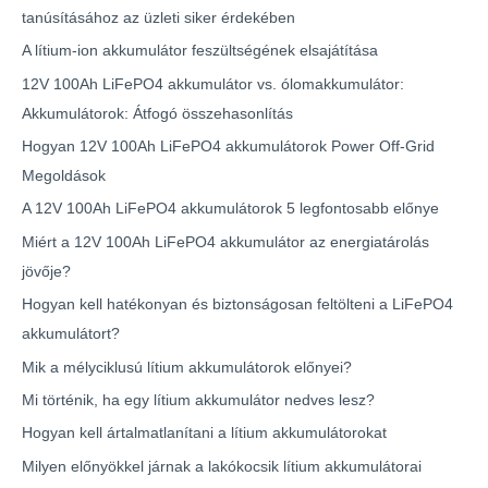
tanúsításához az üzleti siker érdekében
A lítium-ion akkumulátor feszültségének elsajátítása
12V 100Ah LiFePO4 akkumulátor vs. ólomakkumulátor:
Akkumulátorok: Átfogó összehasonlítás
Hogyan 12V 100Ah LiFePO4 akkumulátorok Power Off-Grid
Megoldások
A 12V 100Ah LiFePO4 akkumulátorok 5 legfontosabb előnye
Miért a 12V 100Ah LiFePO4 akkumulátor az energiatárolás
jövője?
Hogyan kell hatékonyan és biztonságosan feltölteni a LiFePO4
akkumulátort?
Mik a mélyciklusú lítium akkumulátorok előnyei?
Mi történik, ha egy lítium akkumulátor nedves lesz?
Hogyan kell ártalmatlanítani a lítium akkumulátorokat
Milyen előnyökkel járnak a lakókocsik lítium akkumulátorai