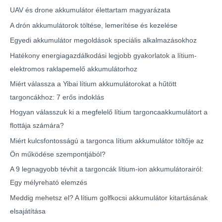
UAV és drone akkumulátor élettartam magyarázata
A drón akkumulátorok töltése, lemerítése és kezelése
Egyedi akkumulátor megoldások speciális alkalmazásokhoz
Hatékony energiagazdálkodási legjobb gyakorlatok a lítium-
elektromos raklapemelő akkumulátorhoz
Miért válassza a Yibai lítium akkumulátorokat a hűtött
targoncákhoz: 7 erős indoklás
Hogyan válasszuk ki a megfelelő lítium targoncaakkumulátort a
flottája számára?
Miért kulcsfontosságú a targonca lítium akkumulátor töltője az
Ön működése szempontjából?
A 9 legnagyobb tévhit a targoncák lítium-ion akkumulátorairól:
Egy mélyreható elemzés
Meddig mehetsz el? A lítium golfkocsi akkumulátor kitartásának
elsajátítása