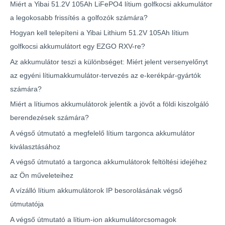
Miért a Yibai 51.2V 105Ah LiFePO4 lítium golfkocsi akkumulátor
a legokosabb frissítés a golfozók számára?
Hogyan kell telepíteni a Yibai Lithium 51.2V 105Ah lítium
golfkocsi akkumulátort egy EZGO RXV-re?
Az akkumulátor teszi a különbséget: Miért jelent versenyelőnyt
az egyéni lítiumakkumulátor-tervezés az e-kerékpár-gyártók
számára?
Miért a lítiumos akkumulátorok jelentik a jövőt a földi kiszolgáló
berendezések számára?
A végső útmutató a megfelelő lítium targonca akkumulátor
kiválasztásához
A végső útmutató a targonca akkumulátorok feltöltési idejéhez
az Ön műveleteihez
A vízálló lítium akkumulátorok IP besorolásának végső
útmutatója
A végső útmutató a lítium-ion akkumulátorcsomagok