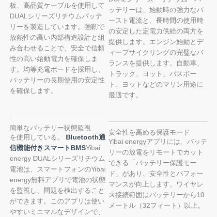
板、高品質ケーブルを使用して
ッテリーは、始動時の強力なバ
DUALシリーズリチウムバッテ
ースト電流と、長時間の使用時
リーを製造しています。強靭で
の安定した定電力供給の両方を
放熱性の高い内部構造設計と組
提供します。エンジン始動とデ
み合わせることで、安全で信頼
ィープサイクリングの完璧なバ
性の高い始動電力を確保しま
ランスを提供します。自動車、
す。均等充電ボードを採用し、
トラック、ヨット、バスボー
バッテリーの長期使用の安定性
ト、ヨットなどのマリン用途に
を確保します。
最適です。
簡単なバッテリー状態監視
安全性を高める保護モード
を使用している。
Bluetooth通
Yibai energyアプリには、バッテ
信機能付きスマートBMS
Yibai
リーの放電をリモートでカット
energy DUALシリーズリチウム
できる「バッテリー保護モー
電池は、スマートフォンのYibai
ド」があり、安全性とパフォー
energy無料アプリで電池の状態
マンスが向上します。ワイヤレ
を監視し、問題を検出すること
ス接続範囲はバッテリーから10
ができます。このアプリは使い
メートル（32フィート）以上。
やすいミニマルなデザインで、