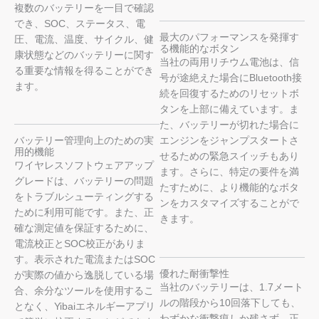
複数のバッテリーを一目で確認
でき、SOC、ステータス、電
最大のパフォーマンスを発揮す
圧、電流、温度、サイクル、健
る機能的なボタン
康状態などのバッテリーに関す
当社の両用リチウム電池は、信
る重要な情報を得ることができ
号が途絶えた場合にBluetooth接
ます。
続を回復するためのリセットボ
タンを上部に備えています。ま
た、バッテリーが切れた場合に
バッテリー管理向上のための実
エンジンをジャンプスタートさ
用的機能
せるための緊急スイッチもあり
ワイヤレスソフトウェアアップ
ます。さらに、特定の要件を満
グレードは、バッテリーの問題
たすために、より機能的なボタ
をトラブルシューティングする
ンをカスタマイズすることがで
ために利用可能です。また、正
きます。
確な測定値を保証するために、
電流校正とSOC校正がありま
す。表示された電流またはSOC
優れた耐衝撃性
が実際の値から逸脱している場
当社のバッテリーは、1.7メート
合、余分なツールを使用するこ
ルの階段から10回落下しても、
となく、Yibaiエネルギーアプリ
わずかな衝撃痕しか残さず、正