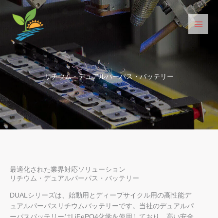
コ
ン
テ
ン
ツ
へ
ス
リチウム・デュアルパーパス・バッテリー
キ
ッ
プ
最適化された業界対応ソリューション
リチウム・デュアルパーパス・バッテリー
DUALシリーズは、始動用とディープサイクル用の高性能デ
ュアルパーパスリチウムバッテリーです。当社のデュアルパ
ーパスバッテリーはLiFePO4化学を使用しており、高い安全