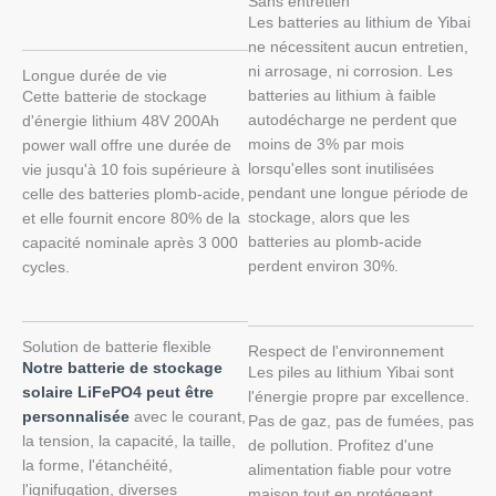
Sans entretien
Les batteries au lithium de Yibai
ne nécessitent aucun entretien,
ni arrosage, ni corrosion. Les
Longue durée de vie
batteries au lithium à faible
Cette batterie de stockage
autodécharge ne perdent que
d'énergie lithium 48V 200Ah
moins de 3% par mois
power wall offre une durée de
lorsqu'elles sont inutilisées
vie jusqu'à 10 fois supérieure à
pendant une longue période de
celle des batteries plomb-acide,
stockage, alors que les
et elle fournit encore 80% de la
batteries au plomb-acide
capacité nominale après 3 000
perdent environ 30%.
cycles.
Solution de batterie flexible
Respect de l'environnement
Notre batterie de stockage
Les piles au lithium Yibai sont
solaire LiFePO4 peut être
l'énergie propre par excellence.
personnalisée
avec le courant,
Pas de gaz, pas de fumées, pas
la tension, la capacité, la taille,
de pollution. Profitez d'une
la forme, l'étanchéité,
alimentation fiable pour votre
l'ignifugation, diverses
maison tout en protégeant