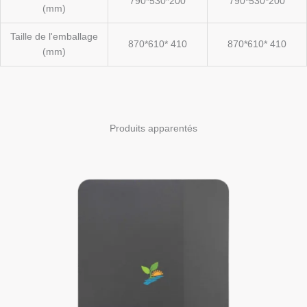
790*530*200
790*530*200
(mm)
Taille de l'emballage
870*610* 410
870*610* 410
(mm)
Produits apparentés