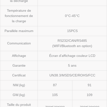
la décharge
Température de
fonctionnement de
0°C-45°C
la charge
Parallèle maximum
15PCS
RS232/CAN/RS485
Communication
(WIFI/Bluetooth en option)
Affichage
Écran d'affichage couleur LCD
Garantie
5 ans
Certificat
UN38.3/MSDS/CE/ROHS/FCC
NW.(kg)
87
91
GW.(kg)
105
109
Taille du produit