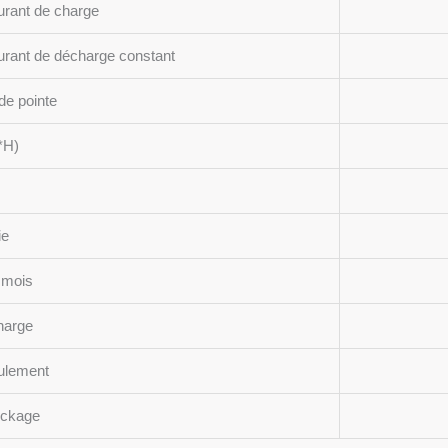
rant de charge
rant de décharge constant
de pointe
*H)
ie
 mois
harge
ulement
ockage