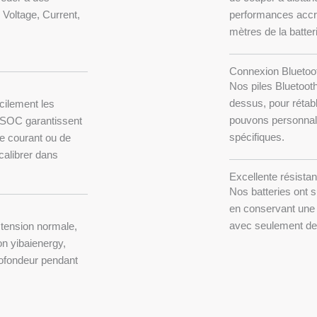
 Voltage, Current,
performances accru
mètres de la batter
Connexion Bluetoo
Nos piles Bluetooth
dessus, pour rétabl
acilement les
pouvons personnali
u SOC garantissent
spécifiques.
de courant ou de
calibrer dans
Excellente résista
Nos batteries ont 
en conservant une t
avec seulement de
 tension normale,
ion yibaienergy,
ofondeur pendant