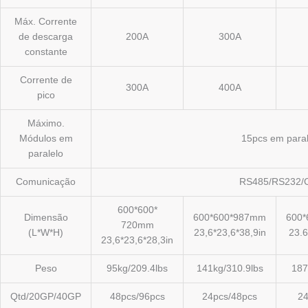
Máx. Corrente
de descarga
200A
300A
constante
Corrente de
300A
400A
pico
Máximo.
Módulos em
15pcs em paral
paralelo
Comunicação
RS485/RS232/
600*600*
Dimensão
600*600*987mm
600
720mm
(L*W*H)
23,6*23,6*38,9in
23.6
23,6*23,6*28,3in
Peso
95kg/209.4lbs
141kg/310.9lbs
187
Qtd/20GP/40GP
48pcs/96pcs
24pcs/48pcs
24