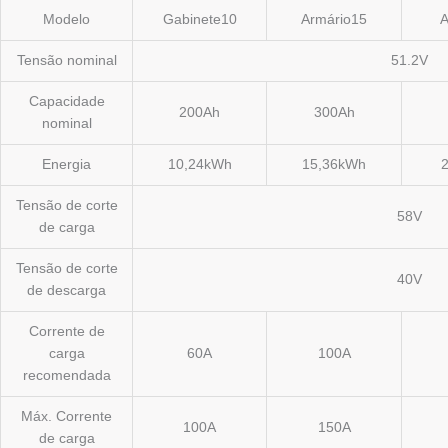
Modelo
Gabinete10
Armário15
A
Tensão nominal
51.2V
Capacidade
200Ah
300Ah
nominal
Energia
10,24kWh
15,36kWh
Tensão de corte
58V
de carga
Tensão de corte
40V
de descarga
Corrente de
carga
60A
100A
recomendada
Máx. Corrente
100A
150A
de carga