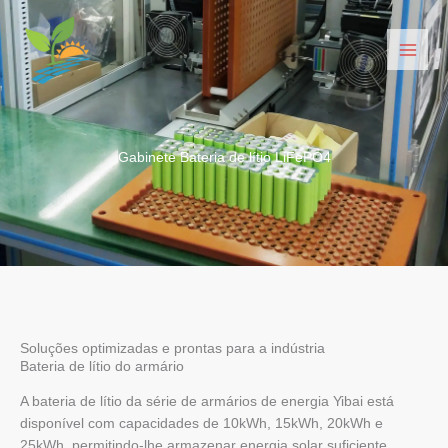
Saltar
para
o
conteúdo
Gabinete Bateria de lítio LiFePO4
Soluções optimizadas e prontas para a indústria
Bateria de lítio do armário
A bateria de lítio da série de armários de energia Yibai está
disponível com capacidades de 10kWh, 15kWh, 20kWh e
25kWh, permitindo-lhe armazenar energia solar suficiente