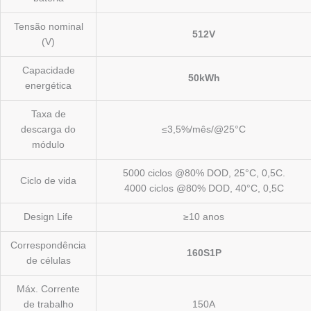
Tensão nominal
512V
(V)
Capacidade
50kWh
energética
Taxa de
descarga do
≤3,5%/mês/@25°C
módulo
5000 ciclos @80% DOD, 25°C, 0,5C.
Ciclo de vida
4000 ciclos @80% DOD, 40°C, 0,5C
Design Life
≥10 anos
Correspondência
160S1P
de células
Máx. Corrente
de trabalho
150A