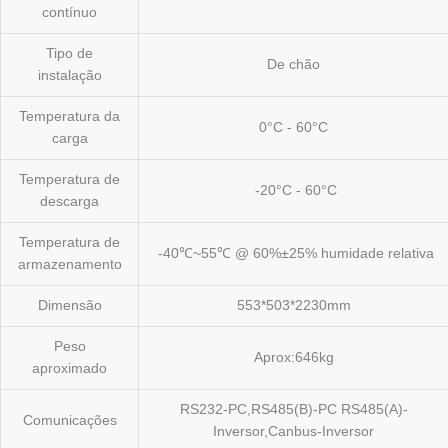
contínuo
Tipo de
De chão
instalação
Temperatura da
0°C - 60°C
carga
Temperatura de
-20°C - 60°C
descarga
Temperatura de
-40℃~55℃ @ 60%±25% humidade relativa
armazenamento
Dimensão
553*503*2230mm
Peso
Aprox:646kg
aproximado
RS232-PC,RS485(B)-PC RS485(A)-
Comunicações
Inversor,Canbus-Inversor