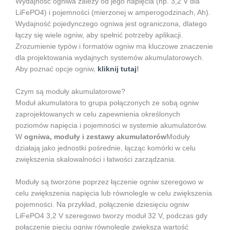
Wydajność ogniwa zależy od jego napięcia (np. 3,2 V dla
LiFePO4) i pojemności (mierzonej w amperogodzinach, Ah).
Wydajność pojedynczego ogniwa jest ograniczona, dlatego
łączy się wiele ogniw, aby spełnić potrzeby aplikacji.
Zrozumienie typów i formatów ogniw ma kluczowe znaczenie
dla projektowania wydajnych systemów akumulatorowych.
Aby poznać opcje ogniw,
kliknij tutaj
!
Czym są moduły akumulatorowe?
Moduł akumulatora to grupa połączonych ze sobą ogniw
zaprojektowanych w celu zapewnienia określonych
poziomów napięcia i pojemności w systemie akumulatorów.
W
ogniwa, moduły i zestawy akumulatorów
Moduły
działają jako jednostki pośrednie, łącząc komórki w celu
zwiększenia skalowalności i łatwości zarządzania.
Moduły są tworzone poprzez łączenie ogniw szeregowo w
celu zwiększenia napięcia lub równolegle w celu zwiększenia
pojemności. Na przykład, połączenie dziesięciu ogniw
LiFePO4 3,2 V szeregowo tworzy moduł 32 V, podczas gdy
połączenie pięciu ogniw równolegle zwiększa wartość