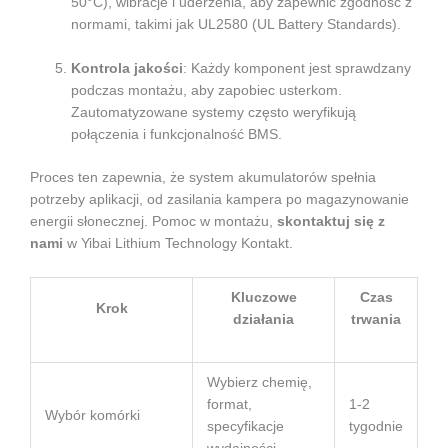
50°C), wibracje i uderzenia, aby zapewnić zgodność z
normami, takimi jak UL2580 (UL Battery Standards).
Kontrola jakości
: Każdy komponent jest sprawdzany
podczas montażu, aby zapobiec usterkom.
Zautomatyzowane systemy często weryfikują
połączenia i funkcjonalność BMS.
Proces ten zapewnia, że system akumulatorów spełnia
potrzeby aplikacji, od zasilania kampera po magazynowanie
energii słonecznej. Pomoc w montażu,
skontaktuj się z
nami
w Yibai Lithium Technology Kontakt.
Kluczowe
Czas
Krok
działania
trwania
Wybierz chemię,
format,
1-2
Wybór komórki
specyfikacje
tygodnie