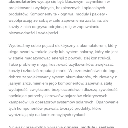
akumulatorów
wydaje się być kluczowym czynnikiem w
projektowaniu wydajnych, bezpiecznych i opłacalnych
produktów. Komponenty te - ogniwa, moduły i pakiety -
współpracują ze sobą w celu zapewnienia zasilania, ale
każdy z nich odgrywa odrębną rolę w zapewnianiu
niezawodności i wydajności.
Wyobraźmy sobie pojazd elektryczny z akumulatorem, który
ulega awarii w trakcie jazdy lub system solarny, który nie jest
w stanie magazynować energii z powodu złej konstrukcji.
Takie problemy mogą frustrować użytkowników, zwiększać
koszty i szkodzić reputacji marki. W przeciwieństwie do tego,
dobrze zaprojektowany system akumulatorów, zbudowany z
jasnym zrozumieniem jego komponentów, zapewnia stałą
wydajność, zwiększone bezpieczeństwo i dłuższą żywotność,
spełniając potrzeby kierowców pojazdów elektrycznych,
kamperów lub operatorów systemów solarnych. Opanowanie
tych komponentów pozwala tworzyć produkty, które
wyróżniają się na konkurencyjnych rynkach.
Niniejszy przewodnik wyjaśnia
ogniwa, moduły i zestawy