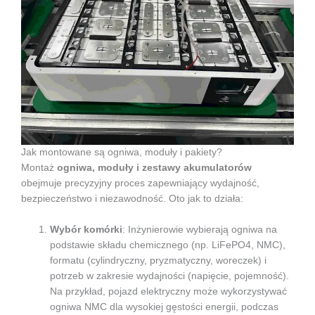
Jak montowane są ogniwa, moduły i pakiety?
Montaż
ogniwa, moduły i zestawy akumulatorów
obejmuje precyzyjny proces zapewniający wydajność,
bezpieczeństwo i niezawodność. Oto jak to działa:
Wybór komórki
: Inżynierowie wybierają ogniwa na
podstawie składu chemicznego (np. LiFePO4, NMC),
formatu (cylindryczny, pryzmatyczny, woreczek) i
potrzeb w zakresie wydajności (napięcie, pojemność).
Na przykład, pojazd elektryczny może wykorzystywać
ogniwa NMC dla wysokiej gęstości energii, podczas