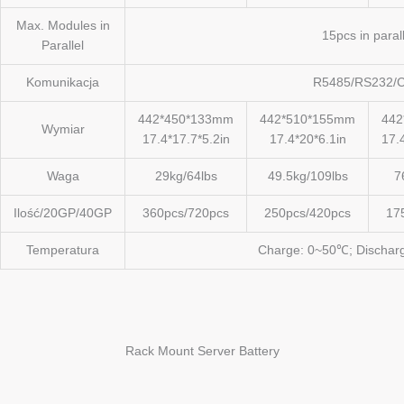
Max. Modules in
15pcs in parall
Parallel
Komunikacja
R5485/RS232/
442*450*133mm
442*510*155mm
442
Wymiar
17.4*17.7*5.2in
17.4*20*6.1in
17.
Waga
29kg/64lbs
49.5kg/109lbs
7
Ilość/20GP/40GP
360pcs/720pcs
250pcs/420pcs
17
Temperatura
Charge: 0~50℃; Dischar
Rack Mount Server Battery