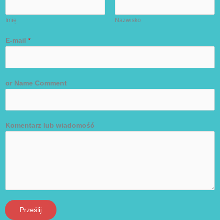
Imię
Nazwisko
E-mail
*
or Name Comment
Komentarz lub wiadomość
Prześlij