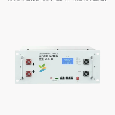
Bateria litowa LiFePO4 48V 100Ah do montażu w szafie rack