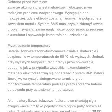
Ochrona przed zwarciem
Zwarcie akumulatora jest najbardziej niebezpiecznym
rodzajem problemu nadprądowego. Występuje ono
najczęściej, gdy elektrody zostaną nieumyślnie połączone z
kawałkiem metalu. System BMS musi szybko zidentyfikować
problem zwarcia, zanim nagły i duży pobór prądu przegrzeje
akumulator i spowoduje katastrofalne uszkodzenia.
Przekroczenie temperatury
Baterie litowo-żelazowo-fosforanowe działają skutecznie i
bezpiecznie w temperaturach do 60 ℃ lub wyższych. Jednak
przy wyższych temperaturach pracy i przechowywania,
podobnie jak w przypadku wszystkich akumulatorów,
materiały elektrod zaczną się pogarszać. System BMS baterii
litowej wykorzystuje zintegrowane termistory do
monitorowania temperatury podczas pracy i odłącza baterię
od obwodu przy ustawionej temperaturze.
Akumulatory litowo-żelazowo-fosforanowe składają się z
czegoś więcej niż tylko pojedynczych ogniw połączonych ze
sobą. Zawierają również system zarządzania baterią (BMS),