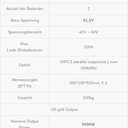
Anzahl der Batterien
2
Akku-Spannung
51.2V
Spannungsbereich
42V ~ 60V
Max.
100A
Lade-/Entladestrom
16PCS parallel supported ( max
Option
160kWh)
Abmessungen
560*180*920mm X 2
(B*T*H)
Gewicht
200kg
Off-grid Output
Nominal Output
5000W
Power