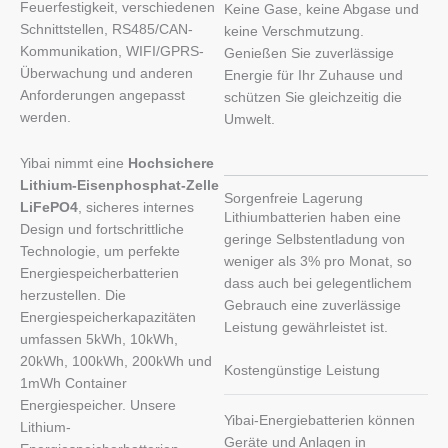
Feuerfestigkeit, verschiedenen
Keine Gase, keine Abgase und
Schnittstellen, RS485/CAN-
keine Verschmutzung.
Kommunikation, WIFI/GPRS-
Genießen Sie zuverlässige
Überwachung und anderen
Energie für Ihr Zuhause und
Anforderungen angepasst
schützen Sie gleichzeitig die
werden.
Umwelt.
Yibai nimmt eine
Hochsichere
Lithium-Eisenphosphat-Zelle
Sorgenfreie Lagerung
LiFePO4
, sicheres internes
Lithiumbatterien haben eine
Design und fortschrittliche
geringe Selbstentladung von
Technologie, um perfekte
weniger als 3% pro Monat, so
Energiespeicherbatterien
dass auch bei gelegentlichem
herzustellen. Die
Gebrauch eine zuverlässige
Energiespeicherkapazitäten
Leistung gewährleistet ist.
umfassen 5kWh, 10kWh,
20kWh, 100kWh, 200kWh und
Kostengünstige Leistung
1mWh Container
Energiespeicher. Unsere
Yibai-Energiebatterien können
Lithium-
Geräte und Anlagen in