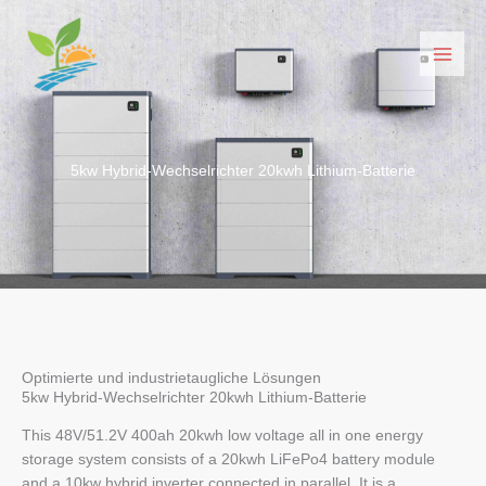
Zum
Inhalt
springen
5kw Hybrid-Wechselrichter 20kwh Lithium-Batterie
Optimierte und industrietaugliche Lösungen
5kw Hybrid-Wechselrichter 20kwh Lithium-Batterie
This 48V/51.2V 400ah 20kwh low voltage all in one energy
storage system consists of a 20kwh LiFePo4 battery module
and a 10kw hybrid inverter connected in parallel. It is a