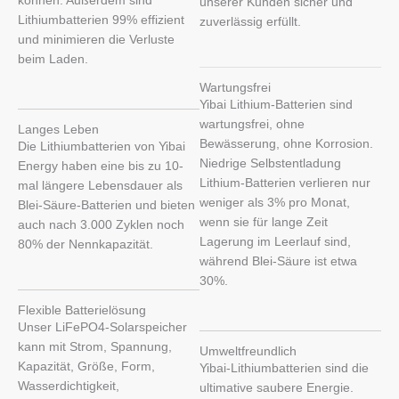
können. Außerdem sind
unserer Kunden sicher und
Lithiumbatterien 99% effizient
zuverlässig erfüllt.
und minimieren die Verluste
beim Laden.
Wartungsfrei
Yibai Lithium-Batterien sind
wartungsfrei, ohne
Langes Leben
Bewässerung, ohne Korrosion.
Die Lithiumbatterien von Yibai
Niedrige Selbstentladung
Energy haben eine bis zu 10-
Lithium-Batterien verlieren nur
mal längere Lebensdauer als
weniger als 3% pro Monat,
Blei-Säure-Batterien und bieten
wenn sie für lange Zeit
auch nach 3.000 Zyklen noch
Lagerung im Leerlauf sind,
80% der Nennkapazität.
während Blei-Säure ist etwa
30%.
Flexible Batterielösung
Unser LiFePO4-Solarspeicher
kann mit Strom, Spannung,
Umweltfreundlich
Kapazität, Größe, Form,
Yibai-Lithiumbatterien sind die
Wasserdichtigkeit,
ultimative saubere Energie.