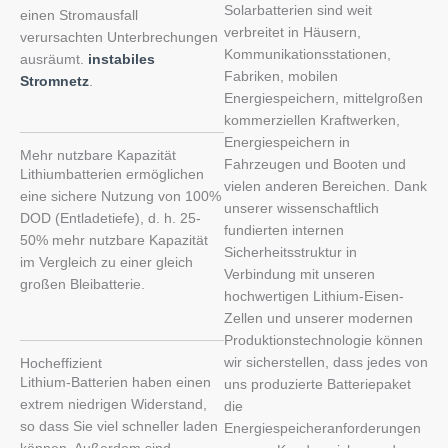
Solarbatterien sind weit
einen Stromausfall
verbreitet in Häusern,
verursachten Unterbrechungen
Kommunikationsstationen,
ausräumt.
instabiles
Fabriken, mobilen
Stromnetz
.
Energiespeichern, mittelgroßen
kommerziellen Kraftwerken,
Energiespeichern in
Mehr nutzbare Kapazität
Fahrzeugen und Booten und
Lithiumbatterien ermöglichen
vielen anderen Bereichen. Dank
eine sichere Nutzung von 100%
unserer wissenschaftlich
DOD (Entladetiefe), d. h. 25-
fundierten internen
50% mehr nutzbare Kapazität
Sicherheitsstruktur in
im Vergleich zu einer gleich
Verbindung mit unseren
großen Bleibatterie.
hochwertigen Lithium-Eisen-
Zellen und unserer modernen
Produktionstechnologie können
wir sicherstellen, dass jedes von
Hocheffizient
Lithium-Batterien haben einen
uns produzierte Batteriepaket
extrem niedrigen Widerstand,
die
so dass Sie viel schneller laden
Energiespeicheranforderungen