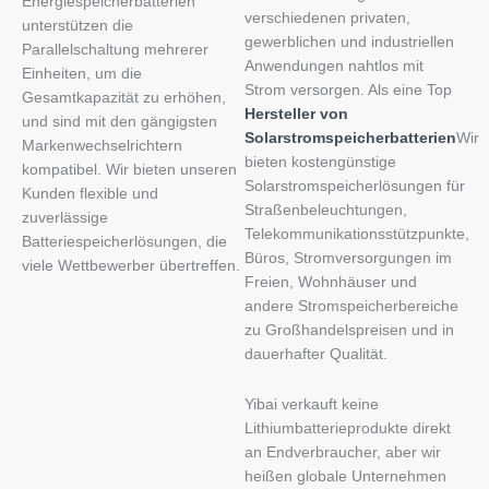
Energiespeicherbatterien
verschiedenen privaten,
unterstützen die
gewerblichen und industriellen
Parallelschaltung mehrerer
Anwendungen nahtlos mit
Einheiten, um die
Strom versorgen. Als eine Top
Gesamtkapazität zu erhöhen,
Hersteller von
und sind mit den gängigsten
Solarstromspeicherbatterien
Wir
Markenwechselrichtern
bieten kostengünstige
kompatibel. Wir bieten unseren
Solarstromspeicherlösungen für
Kunden flexible und
Straßenbeleuchtungen,
zuverlässige
Telekommunikationsstützpunkte,
Batteriespeicherlösungen, die
Büros, Stromversorgungen im
viele Wettbewerber übertreffen.
Freien, Wohnhäuser und
andere Stromspeicherbereiche
zu Großhandelspreisen und in
dauerhafter Qualität.
Yibai verkauft keine
Lithiumbatterieprodukte direkt
an Endverbraucher, aber wir
heißen globale Unternehmen