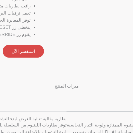
راقب بطاريات مت
تعمل ترقيات البر
توفر المعايرة الحالية ومعايرة OC
يتخطى زر RESET زر RESET نظام إدارة المباني لإنعاش البطاريات الفارغة.
يقوم زر OVERRIDE بإلغاء تنشيط الحماية للوصول إلى الطاقة المتبقية.
استفسر الآن
ميزات المنتج
بطارية مثالية ثنائية الغرض لبدء التش
فات الحديد الليثيوم الممتازة ولوحة التيار النحاسية
النقية وكابل عالي الجودة لتصنيع بطاريات الليثيوم من سلسلة DUAL. إلى جانب تصميم
لبدء التشغيل، بالإضافة إلى مصدر طاق