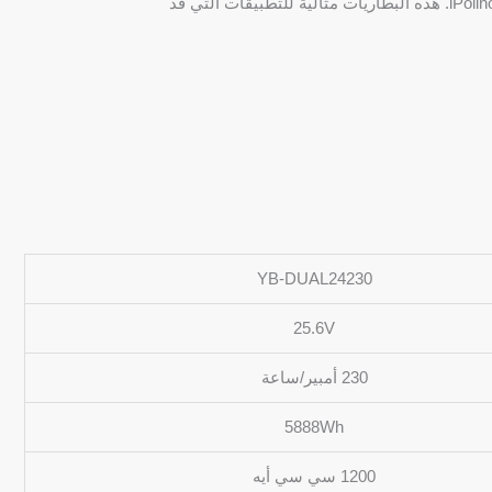
العادي واتصال مستقر مع تطبيق iPolinovel. هذه البطاريات مثالية للتطبيقات التي قد
YB-DUAL24230
25.6V
230 أمبير/ساعة
5888Wh
1200 سي سي أيه