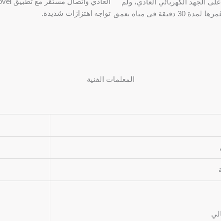
 للماء، وحافظت على الجهد الكهربائي العادي، ولم
تواجه اهتزازات شديدة.
تدخل المياه واتصال تطبيق Yibai Energy مستقر بعد غمرها لمدة 30 دقيقة في مياه بعمق
المعلمات الفنية
الي