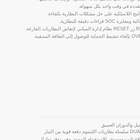
عددة في وقت واحد بكل سهولة.
امج اللاسلكية على حل مشكلات البطارية بكفاءة.
S قراءات دقيقة للبطارية.
غيل والدوران العميق
توفر بطاريات الليثيوم من السلسلة DUAL سلسلة بطاريات الليثيوم دفعة قوية من التيار
ة ثابت ومستقر للاستخدام الممتد. وهي توفر توازنًا