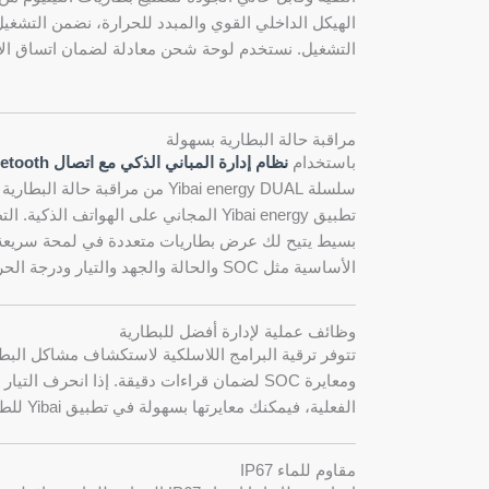
الهيكل الداخلي القوي والمبدد للحرارة، نضمن التشغيل
التشغيل. نستخدم لوحة شحن معادلة لضمان اتساق الاست
مراقبة حالة البطارية بسهولة
باستخدام
نظام إدارة المباني الذكي مع اتصال Bluetooth
سلسلة Yibai energy DUAL من مراقبة
تطبيق Yibai energy المجاني على الهواتف 
بسيط يتيح لك عرض بطاريات متعددة في لمحة سريعة
الأساسية مثل SOC والحالة والجهد والتيار ودرجة الحرارة والدورات والصحة.
وظائف عملية لإدارة أفضل للبطارية
تتوفر ترقية البرامج اللاسلكية لاستكشاف مشاكل البطار
الفعلية، فيمكنك معايرتها بسهولة في تطبيق Yibai للطاقة دون استخدام أدوات إضافية.
مقاوم للماء IP67