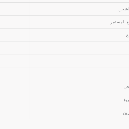
الشحن
يغ المستمر
غ
حن
يغ
زين