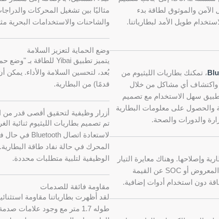
 الآمن والموثوق لطاقة بدء
مثاليًا بين تشغيل المحركات والدراجا
خدام طويل الأمد لبطارياتنا.
والشاحنات والاستخدامات البحرية مث
وضع الحماية لتعزيز السلامة
يتميز تطبيق Yibai للطاق
، تمكنك بطاريات الليثيوم من
قدمًا) من البطارية.
 حالة البطارية واكتشاف أي مشاكل من خلال
الذكية. التطبيق سهل الاستخدام مع تصميم
 والحصول على معلومات البطارية
أزرار وظيفية لتحقيق أقصى قدر من ال
تم تصميم بطاريات الليثيوم ثنائية ال
لاستعادة اتصال
المحرك في حالة نفاد طاقة البطارية. 
الوظيفية لتلبية متطلبات محددة.
ية وإصلاحها. وهناك معايرة التيار
ومعايرة SOC لضمان قراءات دقيقة. إذا انحرف التيار المعروض أو SOC عن القيمة
مقاومة فائقة للصدمات
طوله 1.7 متر مع وجود علامات