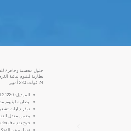
حلول محسنة وجاهزة للص
بطارية ليثيوم ثنائية الغ
24 فولت 230 أمبير
الموديل: YB-DUAL24230 YB-DUAL24230
بطارية ليثيوم مص
توفر تيارات تشغي
يضمن معدل التفري
تتيح تقنية Bluetooth المتقدمة إمكانية مراقبة حالة البطارية في الوقت الحقيقي.
تعمل ميزة التحكم