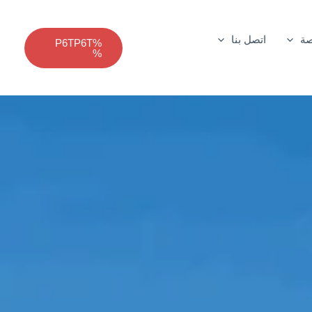
صة
اتصل بنا
%P6TP6T
%