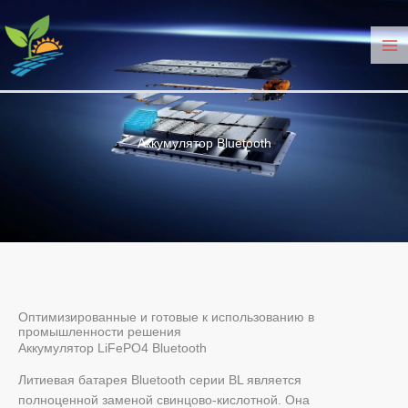
Перейти
к
содержанию
Аккумулятор Bluetooth
Оптимизированные и готовые к использованию в
промышленности решения
Аккумулятор LiFePO4 Bluetooth
Литиевая батарея Bluetooth серии BL является
полноценной заменой свинцово-кислотной. Она