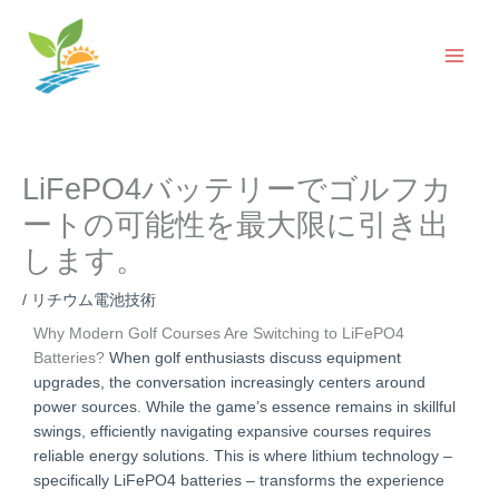
コ
ン
テ
ン
ツ
へ
ス
LiFePO4バッテリーでゴルフカ
キ
ッ
ートの可能性を最大限に引き出
プ
します。
/
リチウム電池技術
Why Modern Golf Courses Are Switching to LiFePO4
Batteries?
When golf enthusiasts discuss equipment
upgrades, the conversation increasingly centers around
power sources. While the game’s essence remains in skillful
swings, efficiently navigating expansive courses requires
reliable energy solutions. This is where lithium technology –
specifically LiFePO4 batteries – transforms the experience