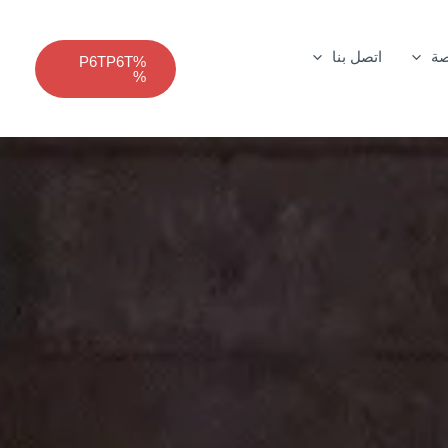
صة
اتصل بنا
%P6TP6T
%