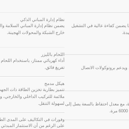
نظام إدارة المباني الذكي
 يضمن كفاءة عالية في التشغيل
يضمن نظام إدارة المباني السلامة وال
دة.
خارج الشبكة والمحولات الهجينة.
اللحام بالليزر
أداء كهربائي ممتاز، باستخدام اللحام 
تفريغ فائق.
مكنه الاتصال عبر واجهات RS485 و RS232 و CAN، ويدعم بروتوكولات الاتصال
هيكل مدمج
ملائمة للتركيب الداخلي والخارجي، 
لسهولة التنقل.
كرة، مع معدل احتفاظ بالسعة يصل إلى
وفورات في التكاليف على المدى الط
على الرغم من أن الاستثمار المبدئي قد