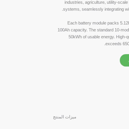
industries, agriculture, utility-sca
systems, seamlessly integrating with
Each battery module packs 5.12k
100Ah capacity. The standard 10-mod
50kWh of usable energy. High-qua
exceeds 6500
ميزات المنتج