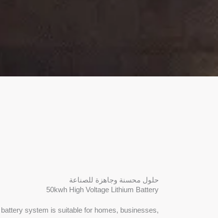
حلول محسنة وجاهزة للصناعة
50kwh High Voltage Lithium Battery
battery system is suitable for homes, businesses,