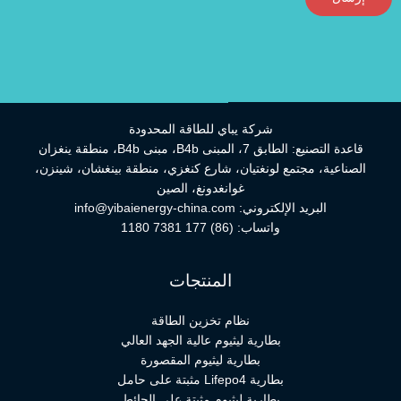
شركة يباي للطاقة المحدودة
قاعدة التصنيع: الطابق 7، المبنى B4b، مبنى B4b، منطقة ينغزان
الصناعية، مجتمع لونغتيان، شارع كنغزي، منطقة بينغشان، شينزن،
غوانغدونغ، الصين
البريد الإلكتروني:
info@yibaienergy-china.com
واتساب:
(86) 177 7381 1180
المنتجات
نظام تخزين الطاقة
بطارية ليثيوم عالية الجهد العالي
بطارية ليثيوم المقصورة
بطارية Lifepo4 مثبتة على حامل
بطارية ليثيوم مثبتة على الحائط