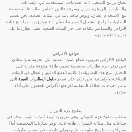
تحتاج برامج التشغيل ذات الصدمات، المستخدمة في الإنشاءات
والسيارات، إلى عزم دوران وسرعة عاليَين. تتعامل بطارياتنا المخصصة
مع الاستخدام الشاق، وتوفر طاقة ثابتة في البيئات الصعبة. نحن نصمم
البطاريات لبرامج التشغيل الصدمية لضمان أداء موثوق به، مما يتيح قيادة
البراغي والمسامير بكفاءة حتى في البيئات الصعبة. تعمل بطارياتنا على
تعزيز الدقة والقوة.
قواطع الأقراص
قواطع الأقراص ضرورية لقطع المواد الصلبة مثل الخرسانة والمعادن.
نحن نوفر حزم بطاريات مخصصة تضمن طاقة موثوقة وقدرة على
التحمل. تتيح هذه البطاريات إمكانية القطع الدقيق والفعال في البيئات
الصناعية والإنشائية. نحن نركز على تقديم
حلول البطاريات القوية
التي
تدعم احتياجات الطاقة المتطلبة لقواطع الأقراص للحصول على أداء
موثوق.
مفاتيح عزم الدوران
تتطلب مفاتيح عزم الدوران، وهي ضرورية لربط أدوات التثبيت بدقة في
صناعات مثل صناعة الطيران، طاقة ثابتة. توفر بطارياتنا المخصصة أداءً
موثوقًا به، مما يتيح تطبيقات عزم دوران دقيقة. نحن نصمم بطاريات