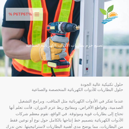
خطي
لى
%P6TP6T %
لمحتوى
تصنيع حزم بطاريات الأدوات الكهربائية الصناعية
حلول تكتيكية عالية الجودة
حلول البطاريات للأدوات الكهربائية المتخصصة والصناعية
عندما تفكر في الأدوات الكهربائية مثل المثاقب، وبرامج التشغيل
الصدمية، وقواطع الأقراص، ومفاتيح ربط عزم الدوران، فأنت تعلم أنها
تحتاج إلى بطاريات قوية وموثوقة. في الواقع، تقوم معظم شركات
الأدوات الكهربائية بتصميم خط إنتاجها بالكامل حول نوع أو نوعين فقط
من البطاريات، مما يوضح مدى أهمية البطاريات لاستراتيجيتها. نحن ندرك