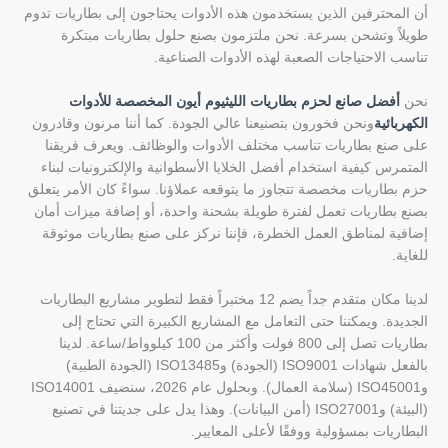
أن المحترفين الذين يستخدمون هذه الأدوات يحتاجون إلى بطاريات تدوم
طويلاً وتشحن بسرعة. نحن ملتزمون بصنع حلول بطاريات مبتكرة
تناسب الاحتياجات الصعبة لهذه الأدوات الصناعية.
نحن
أفضل صانع لحزم بطاريات الليثيوم أيون المخصصة للأدوات
الكهربائية
ونحن فخورون بتصنيعنا عالي الجودة. كما أننا مرنون وقادرون
على صنع بطاريات تناسب مختلف الأدوات والوظائف. ويعرف فريقنا
المتمرس كيفية استخدام أفضل الخلايا الأسطوانية والإلكترونيات لبناء
حزم بطاريات مخصصة تتجاوز ما يتوقعه عملاؤنا. سواءً كان الأمر يتعلق
بصنع بطاريات تعمل لفترة طويلة بشحنة واحدة، أو إضافة ميزات أمان
إضافية لمناطق العمل الخطرة، فإننا نركز على صنع بطاريات موثوقة
للغاية.
لدينا مكان متقدم جداً يضم 12 مختبراً فقط لتطوير مشاريع البطاريات
الجديدة. ويمكننا حتى التعامل مع المشاريع الكبيرة التي تحتاج إلى
بطاريات تصل إلى 800 فولت وأكثر من 100 كيلوواط/ساعة. لدينا
بالفعل شهادات ISO9001 (الجودة) وISO13485 (الجودة الطبية)
وISO45001 (سلامة العمال). وبحلول عام 2026، سنضيف ISO14001
(البيئة) وISO27001 (أمن البيانات). وهذا يدل على جديتنا في تصنيع
البطاريات بمسؤولية ووفقًا لأعلى المعايير.