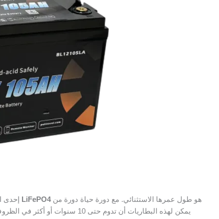
هو طول عمرها الاستثنائي. مع دورة حياة دورة من
بطارية ليثيوم ليثيوم 12 فولت 100 أمبير/ساعة LiFePO4
إحدى الم