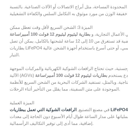
محدودة المساحة، مثل أبراج الاتصالات أو الآلات الصناعية. بالنسبة
الميزة 3: الشحن السريع لأقل وقت تعطل ممكن
 الأعمال التجارية، و
بفضل قدرات الشحن السريع. وفي حين أن بطاريات الرصاص الحمضية قد تستغرق من 10 إلى 12 ساعة لشحنها بالكامل، يمكن أن تصل
بطاريات LiFePO4 إلى كامل طاقتها في غضون 5 إلى 7 ساعات باستخدام شاحن قياسي، أو حتى أسرع باستخدام أجهزة الشحن عالية
التيار.
جستية، حيث تحتاج الرافعات الشوكية الكهربائية والمركبات الموجهة
 مستودع يستخدم
نتاجية. وبالمثل، تستفيد الشركات البحرية من الشحن السريع للأنظمة
الموجودة على متن السفينة، مما يقلل من التأخير أثناء الرحلات.
الميزة العملية
الشحن مقارنة
الرافعات الشوكية التي تعمل ببطاريات LiFePO4
في مصنع التصنيع,
تها على مدار الساعة طوال أيام الأسبوع دون الحاجة إلى معدات
إضافية، مما أدى إلى توفير التكاليف الرأسمالية.