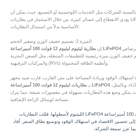
النسبة للشركات مثل الخدمات اللوجستية أو التصنيع، حيث يمكن أن
يؤدي الانقطاع إلى خسائر كبيرة. من خلال الاستثمار في بطاريات LiFePO4، يمكن للشركات ضمان طاقة موثوقة والتركيز على العمليات
الأساسية بدلاً من استبدال البطاريات.
الميزة 2: تصميم خفيف الوزن وصغير الحجم
تزن حوالي 10-14 كجم، مما يجعلها 50-60% أخف وزنًا من بطاريات الرصاص
بطارية ليثيوم ليثيوم 12 فولت 100 أمبير/ساعة LiFePO4
إن
ا تزن 25-30 كجم. ويعد هذا التصميم خفيف الوزن ميزة رئيسية للتطبيقات المتنقلة، مثل السفن البحرية
والمركبات الترفيهية (RVs) وأنظمة الطاقة المحمولة.
 استهلاك الوقود وزيادة المساحة على متن القارب. قارب صيد مجهز
اء. وبالمثل،
بـ
حيث يمكن وضع هذه البطاريات بسهولة في مقصورات ضيقة، مما يترك
مساحة لوسائل الراحة الإضافية.
لأسطولها. قللت البطاريات
مقدار 151 تيرابايت 3 تيرابايت، مما أدى إلى تحسين الاقتصاد في استهلاك الوقود وتوسيع نطاق السفر. أفاد
مما عزز سمعة الشركة.