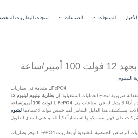
الأخبار
المنتجات
الصناعات
منتجات البطاريات المخص
ة الليثيوم
مقدمة في بطاريات LiFePO4
لفعالة ضرورية لنجاح العمليات التشغيلية. إن
بطارية ليثيوم ليثيوم 12
برزت كقوة مغيِّرة لقواعد اللعبة في تطبيقات تخزين الطاقة، حيث تقدم أداءً لا مثيل له في صناعات مثل
فولت 100 أمبير/ساعة LiFePO4
تصالات. يستكشف هذا الدليل الشامل أهم خمس فوائد لاعتمادها
ليثيوم LiFePO4 ليثيوم
توفر بطاريات LiFePO4 قيمة لا يمكن أن تضاهيها بطاريات الرصاص الحمضية التقليدية أو بطاريات AGM، بدءًا من خفض التكاليف