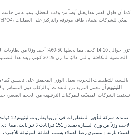
كما أن طول العمر هذا يقلل أيضاً من وقت التعطل، وهو عامل حاسم ب
الحمضية المكافئة، والتي غالبًا م
بالنسبة للتطبيقات البحرية، يعمل الوزن المخفض على تحسين كفاءة
بطاريات ليثيوم 12 فولت 100 أمبير/ساعة LiFePO4 الليثيوم
أن تحمل المزيد من المعدات أو الركاب دون المساس بالأد
تستفيد الشركات المصنّعة للمركبات الترفيهية من الحجم الصغير، 
اعتمدت شركة لتأجير المقطورات في أوروبا
بطاريات ليثيوم 12 فولت 100 أمبير/ساعة LiFePO4 الليثيوم
الأخف وزناً من وزن السيارة ب
العملاء بارتفاع مستوى رضا العملاء بسبب الطاقة الموثوقة للأجهزة، 