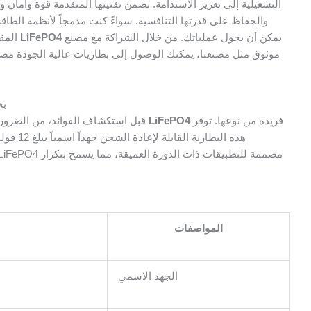
التشغيلية إلى تعزيز الاستدامة. تضمن تقنيتها المتقدمة قوة وأمان و
والحفاظ على قدرتها التنافسية. سواءً كنت مدمجاً لأنظمة الطاقة
يمكن أن يحول عملياتك. من خلال الشراكة مع مصنع
بطارية ليثيوم ليثيوم 12 فولت 100 أمبير/ساعة LiFePO4
المق
موثوق مثل مصنعنا، يمكنك الوصول إلى بطاريات عالية الجودة مصم
فهم بطارية الليثيو
فريدة من نوعها. توفر
بطارية ليثيوم ليثيوم 12 فولت 100 أمبير/ساعة LiFePO4
قبل استكشاف الفوائد، من الضرور
المواصفات
الجهد الاسمي