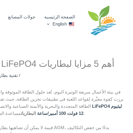
خطي
لى
الصفحة الرئيسية
جولات المصانع
لمحتوى
English
أهم 5 مزايا لبطاريات LiFePO4 بجهد 12 فولت 100 أمبير/ساعة
/
تقنية بطاري
في بيئة الأعمال سريعة الوتيرة اليوم، تُعد حلول الطاقة الموثوقة وا
الطاقة المتجددة والبحرية والأتمتة الصناعية والا
مساعدة الشركات على فهم سبب كونها استثماراً ذكياً للنمو على المدى الطويل.
12 فولت 100 أمبير/ساعة
البطاريات