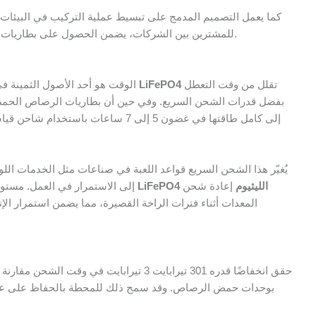
كما يعمل التصميم المدمج على تبسيط عملية التركيب في البيئات ال
للمشترين بين الشركات، يضمن الحصول على بطاريات خفيفة الوزن من مورد موثوق به التكامل السلس والكفاءة التشغيلية.
تقلل من وقت التعطل
بطارية ليثيوم ليثيوم 12 فولت 100 أمبير/ساعة LiFePO4
الوقت هو أحد الأصول الثمينة في
يُغيّر هذا الشحن السريع قواعد اللعبة في صناعات مثل الخدمات اللو
بطاريات ليثيوم 12 فولت 100 أمبير/ساعة LiFePO4 الليثيوم
إعادة شحن
الآلية (AGVs) إلى الاستمرار في العمل.
المعدات أثناء فترات الراحة القصيرة، مما يضمن استمرار الإ
حقق انخفاضًا قدره 301 تيرابايت 3 تيرابايت في وقت 
بوحدات حمض الرصاص. وقد سمح ذلك للمحطة بالحفاظ على عمليا