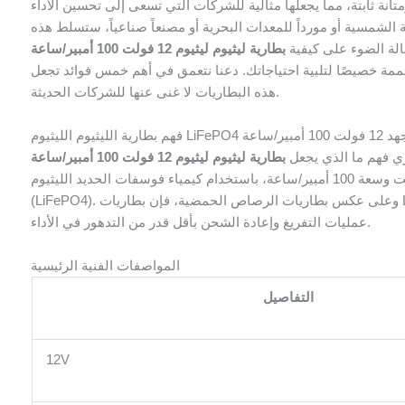
متانة ثابتة، مما يجعلها مثالية للشركات التي تسعى إلى تحسين الأداء
 الشمسية أو مورداً للمعدات البحرية أو مصنعاً صناعياً، ستسلط هذه
الة الضوء على كيفية
مة خصيصًا لتلبية احتياجاتك. دعنا نتعمق في أهم خمس فوائد تجعل
هذه البطاريات لا غنى عنها للشركات الحديثة.
م الليثيوم LiFePO4 بجهد 12 فولت 100 أمبير/ساعة
ي فهم ما الذي يجعل
هذه البطارية القابلة لإعادة الشحن جهداً اسمياً يبلغ 12 فولت وسعة 100 أمبير/ساعة، باستخدام كيمياء فوسفات الحديد الليثيوم
(LiFePO4). وعلى عكس بطاريات الرصاص الحمضية، فإن بطاريات LiFePO4 مصممة للتطبيقات ذات الدورة العميقة، مما يسمح بتكرار
عمليات التفريغ وإعادة الشحن بأقل قدر من التدهور في الأداء.
المواصفات الفنية الرئيسية
التفاصيل
12V