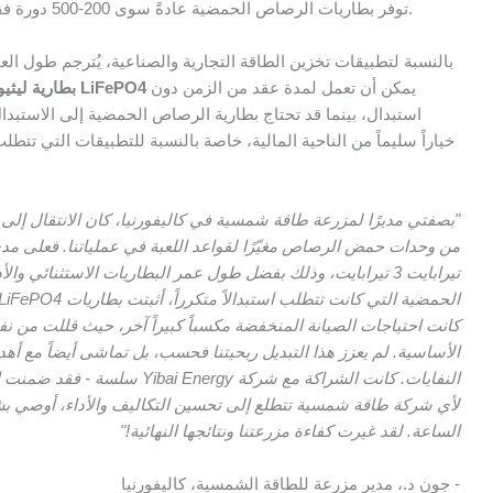
توفر بطاريات الرصاص الحمضية عادةً سوى 200-500 دورة فقط، مما يتطلب استبدالها بشكل متكرر مما يؤدي إلى زيادة التكاليف.
بالنسبة لتطبيقات تخزين الطاقة التجارية والصناعية، يُترجم طول ا
يمكن أن تعمل لمدة عقد من الزمن دون
بطارية ليثيوم ليثيوم 12 فولت 100 أمبير/ساعة LiFePO4
استبدال، بينما قد تحتاج بطارية الرصاص الحمضية إلى الاستبدا
تيرابايت 3 تيرابايت، وذلك بفضل طول عمر البطاريات الاستثنا
كانت احتياجات الصيانة المنخفضة مكسباً كبيراً آخر، حيث قللت من نف
الأساسية. لم يعزز هذا التبديل ربحيتنا فحسب، بل تماشى أيضاً مع أه
النفايات. كانت الشراكة مع شرك
الساعة. لقد غيرت كفاءة مزرعتنا ونتائجها النهائية!"
- جون د.، مدير مزرعة للطاقة الشمسية، كاليفورنيا