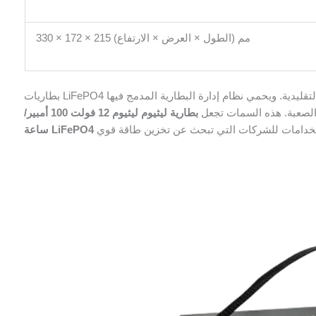
330 × 172 × 215 مم (الطول × العرض × الارتفاع)
بطاريات LiFePO4 أخف وزناً وأكثر أماناً وفعالية من البدائل التقليدية. ويحمي نظام إدارة البطارية المدمج فيها (BMS) من الشحن الزائد
ات الصعبة. هذه السمات تجعل
بطارية ليثيوم ليثيوم 12 فولت 100 أمبير/
ساعة LiFePO4