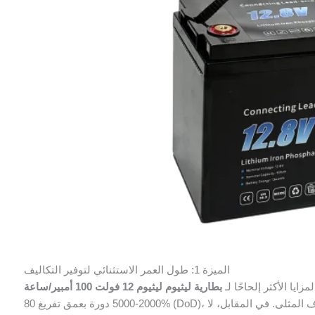
الميزة 1: طول العمر الاستثنائي لتوفير التكاليف
زايا الأكثر إلحاحًا لـ
2000-5000 دورة بعمق تفريغ 80% (DoD)، يمكن لهذه البطاريات أن تدوم حتى 10 سنوات أو أكثر في الظروف المثلى. في المقابل، لا