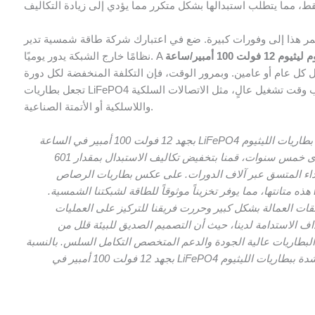
لعمر هذا إلى وفورات كبيرة. ضع في اعتبارك شركة طاقة شمسية تدير
نظامًا خارج الشبكة يدور يوميًا. A
ل كل عام أو عامين. وبمرور الوقت، فإن التكلفة المنخفضة لكل دورة
تجعل بطاريات LiFePO4 خياراً سليماً من الناحية المالية، خاصة بالنسبة للتطبيقات التي تتطلب وقت تشغيل عالٍ، مثل الاتصالات السلكية
واللاسلكية أو الأتمتة الصناعية.
"بصفتي مديرًا لمزرعة طاقة شمسية في كاليفورنيا، كان الانتقال إلى بطاريات الليثيوم LiFePO4 بجهد 12 فولت 100 أمبير في الساعة
من وحدات حمض الرصاص مغيّرًا لقواعد اللعبة في عملياتنا. فعلى مدى خمس سنوات، قمنا بتخفيض تكاليف الاستبدال بمقدار 601
ئي والأداء المتسق عبر آلاف الدورات. على عكس بطاريات الرصاص
الحمضية التي كانت تتطلب استبدالاً متكرراً، أثبتت بطاريات LiFePO4 هذه متانتها، مما يوفر تخزيناً موثوقاً للطاقة لشبكتنا الشمسية.
قات العمالة بشكل كبير وحررت فريقنا للتركيز على العمليات
داف الاستدامة لدينا، حيث أن التصميم الصديق للبيئة قلل من
ة Yibai Energy سلسة - فقد ضمنت البطاريات عالية الجودة والدعم المتخصص التكامل السلس. بالنسبة
لأي شركة طاقة شمسية تتطلع إلى تحسين التكاليف والأداء، أوصي بشدة ببطاريات الليثيوم LiFePO4 بجهد 12 فولت 100 أمبير في