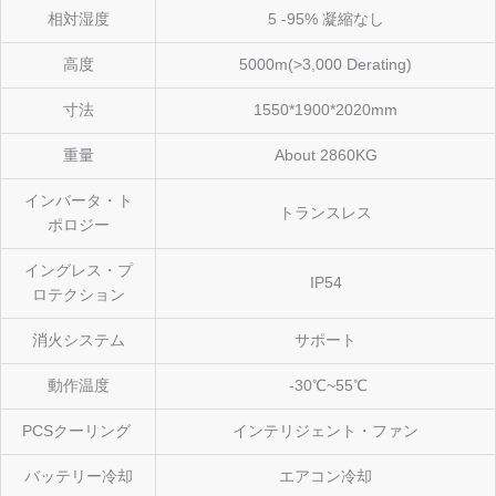
相対湿度
5 -95% 凝縮なし
高度
5000m(>3,000 Derating)
寸法
1550*1900*2020mm
重量
About 2860KG
インバータ・ト
トランスレス
ポロジー
イングレス・プ
IP54
ロテクション
消火システム
サポート
動作温度
-30℃~55℃
PCSクーリング
インテリジェント・ファン
バッテリー冷却
エアコン冷却