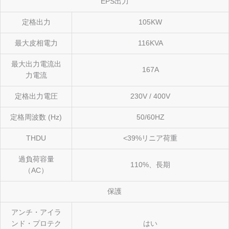
EPS出力
定格出力
105KW
最大皮相電力
116KVA
最大出力電流出
167A
力電流
定格出力電圧
230V / 400V
定格周波数 (Hz)
50/60HZ
THDU
<39%リニア荷重
過負荷容量
110%、長期
（AC）
保護
アンチ・アイラ
ンド・プロテク
はい