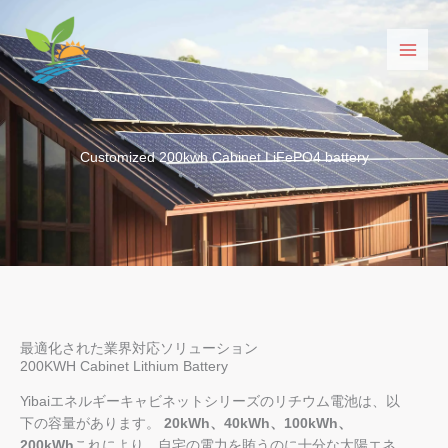
コ
ン
テ
ン
ツ
へ
ス
Customized 200kwh Cabinet LiFePO4 battery
キ
ッ
プ
最適化された業界対応ソリューション
200KWH Cabinet Lithium Battery
Yibaiエネルギーキャビネットシリーズのリチウム電池は、以
下の容量があります。
20kWh、40kWh、100kWh、
200kWh
これにより、自宅の電力を賄うのに十分な太陽エネ