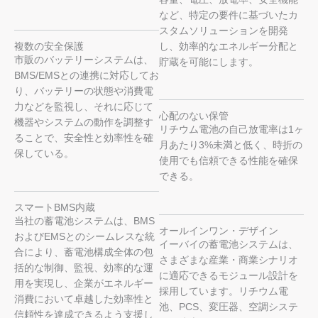
など、特定の要件に基づいたカ
スタムソリューションを開発
複数の安全保護
し、効率的なエネルギー分配と
市販のバッテリーシステムは、
貯蔵を可能にします。
BMS/EMSとの連携に対応してお
り、バッテリーの状態や消費電
力などを監視し、それに応じて
心配のない保管
機器やシステムの動作を調整す
リチウム電池の自己放電率は1ヶ
ることで、安全性と効率性を確
月あたり3%未満と低く、時折の
保している。
使用でも信頼できる性能を確保
できる。
スマートBMS内蔵
当社の蓄電池システムは、BMS
オールインワン・デザイン
およびEMSとのシームレスな統
イーバイの蓄電池システムは、
合により、蓄電池構成全体の包
さまざまな産業・商業シナリオ
括的な制御、監視、効率的な運
に適応できるモジュール設計を
用を実現し、企業がエネルギー
採用しています。リチウム電
消費において卓越した効率性と
池、PCS、変圧器、空調システ
信頼性を達成できるよう支援し