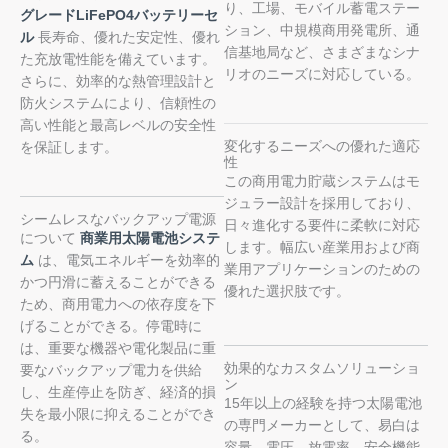
り、工場、モバイル蓄電ステー
グレードLiFePO4バッテリーセ
ション、中規模商用発電所、通
ル
長寿命、優れた安定性、優れ
信基地局など、さまざまなシナ
た充放電性能を備えています。
リオのニーズに対応している。
さらに、効率的な熱管理設計と
防火システムにより、信頼性の
高い性能と最高レベルの安全性
変化するニーズへの優れた適応
を保証します。
性
この商用電力貯蔵システムはモ
ジュラー設計を採用しており、
シームレスなバックアップ電源
日々進化する要件に柔軟に対応
について
商業用太陽電池システ
します。幅広い産業用および商
ム
は、電気エネルギーを効率的
業用アプリケーションのための
かつ円滑に蓄えることができる
優れた選択肢です。
ため、商用電力への依存度を下
げることができる。停電時に
は、重要な機器や電化製品に重
効果的なカスタムソリューショ
要なバックアップ電力を供給
ン
し、生産停止を防ぎ、経済的損
15年以上の経験を持つ太陽電池
失を最小限に抑えることができ
の専門メーカーとして、易白は
る。
容量、電圧、放電率、安全機能