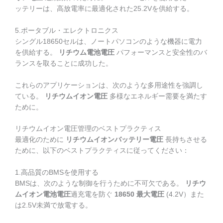
ッテリーは、高放電率に最適化された25.2Vを供給する。
5.ポータブル・エレクトロニクス
シングル18650セルは、ノートパソコンのような機器に電力
を供給する。
リチウム電池電圧
パフォーマンスと安全性のバ
ランスを取ることに成功した。
これらのアプリケーションは、次のような多用途性を強調し
ている。
リチウムイオン電圧
多様なエネルギー需要を満たす
ために。
リチウムイオン電圧管理のベストプラクティス
最適化のために
リチウムイオンバッテリー電圧
長持ちさせる
ために、以下のベストプラクティスに従ってください：
1.高品質のBMSを使用する
BMSは、次のような制御を行うために不可欠である。
リチウ
ムイオン電池電圧
過充電を防ぐ
18650 最大電圧
(4.2V）また
は2.5V未満で放電する。