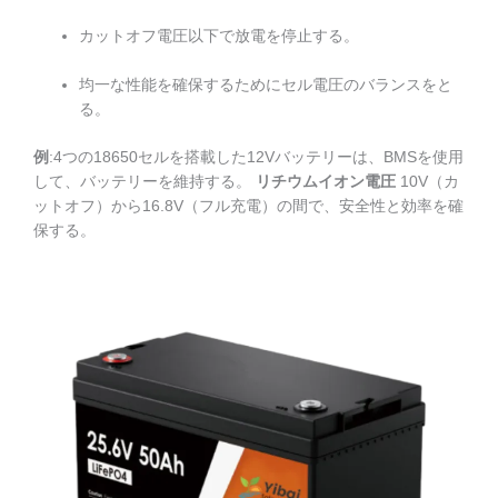
カットオフ電圧以下で放電を停止する。
均一な性能を確保するためにセル電圧のバランスをと
る。
例
:4つの18650セルを搭載した12Vバッテリーは、BMSを使用
して、バッテリーを維持する。
リチウムイオン電圧
10V（カ
ットオフ）から16.8V（フル充電）の間で、安全性と効率を確
保する。