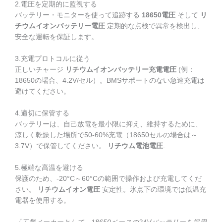
2.電圧を定期的に監視する
バッテリー・モニターを使って追跡する
18650電圧
そして
リ
チウムイオンバッテリー電圧
.定期的な点検で異常を検出し、
安全な運転を保証します。
3.充電プロトコルに従う
正しいチャージ
リチウムイオンバッテリー充電電圧
(例：
18650の場合、4.2V/セル）。BMSサポートのない急速充電は
避けてください。
4.適切に保管する
バッテリーは、自己放電を最小限に抑え、維持するために、
涼しく乾燥した場所で50-60%充電（18650セルの場合は～
3.7V）で保管してください。
リチウム電池電圧
.
5.極端な高温を避ける
保護のため、-20°C～60°Cの範囲で操作および充電してくだ
さい。
リチウムイオン電圧
安定性。氷点下の環境では低温充
電器を使用する。