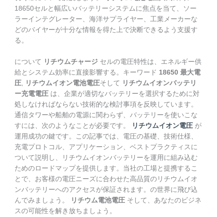
18650セルと幅広いバッテリーシステムに焦点を当て、ソー
ラーインテグレーター、海洋サプライヤー、工業メーカーな
どのバイヤーが十分な情報を得た上で決断できるよう支援す
る。
について
リチウムチャージ
セルの電圧特性は、エネルギー供
給とシステム効率に直接影響する。キーワード
18650 最大電
圧
,
リチウムイオン電池電圧
そして
リチウムイオンバッテリ
ー充電電圧
は、企業が適切なバッテリーを選択するために対
処しなければならない技術的な検討事項を反映しています。
通信タワーや船舶の電源に関わらず、バッテリーを使いこな
すには、次のようなことが必要です。
リチウムイオン電圧
が
運用成功の鍵です。この記事では、電圧の基礎、技術仕様、
充電プロトコル、アプリケーション、ベストプラクティスに
ついて説明し、リチウムイオンバッテリーを運用に組み込む
ためのロードマップを提供します。当社の工場と提携するこ
とで、お客様の電圧ニーズに合わせた高品質のリチウムイオ
ンバッテリーへのアクセスが保証されます。の世界に飛び込
んでみましょう。
リチウム電池電圧
そして、あなたのビジネ
スの可能性を解き放ちましょう。