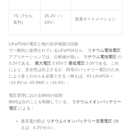
7S（7セル
25.2V（～
産業オートメーション
直列）
24V）
LiFePO4の電圧と他の化学物質の比較
で一般的に使用されているLiFePO4セル。
リチウム電池電圧
アプリケーションでは、公称値が低い。
リチウム電池電圧
の
3.2Vである。
最大電圧
3.65Vで
最低電圧
2.0Vである。これ
により、安全性は向上するが、同等のバッテリー電圧のため
により多くのセルを必要とする（例えば、4S LiFePO4 =
~12.8V vs. 4S NMC = ~14.4V）。
電圧管理におけるBMSの役割
BMSは次のことを制御している。
リチウムイオンバッテリー
電圧
による：
過充電の防止
リチウムイオンバッテリー充電電圧
(例
えば、4.2V/セル）。