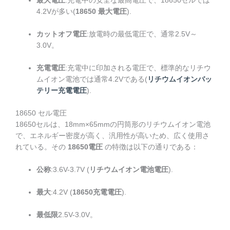
最大電圧
:充電中の安全な最高電圧で、18650セルでは
4.2Vが多い(
18650 最大電圧
).
カットオフ電圧
:放電時の最低電圧で、通常2.5V～
3.0V。
充電電圧
:充電中に印加される電圧で、標準的なリチウ
ムイオン電池では通常4.2Vである(
リチウムイオンバッ
テリー充電電圧
).
18650 セル電圧
18650セルは、18mm×65mmの円筒形のリチウムイオン電池
で、エネルギー密度が高く、汎用性が高いため、広く使用さ
れている。その
18650電圧
の特徴は以下の通りである：
公称
:3.6V-3.7V (
リチウムイオン電池電圧
).
最大
:4.2V (
18650充電電圧
).
最低限
2.5V-3.0V。