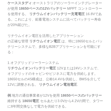
ケーススタディ
:オーストラリアのソーラーインテグレーター
が使用
18650ベースの12Vバッテリー
MPPT コントローラー
を使用する。
リチウムイオンバッテリー充電電圧
16.8Vであ
る。これにより、鉛蓄電池システムに比べてバッテリー寿命
が20%延びた。
リチウムイオン電圧を活用したアプリケーション
の正確な管理
リチウムイオン電圧
は、特に18650セルとバッ
テリーシステムで、多様なB2Bアプリケーションを可能にす
る：
1.オフグリッドソーラーシステム
リチウムイオンバッテリー電圧
12Vまたは24Vシステムで、
オフグリッドのキャビンやビジネスに電力を供給します。
18650セルの4S構成は、公称14.4Vを供給し、BMSを介して
12Vに調整される。
リチウムイオン電池電圧
.
例
:地方の通信事業者が12Vを使用
18650ベースのバッテリー
維持する
18650電圧
セルあたり3.0Vから4.2Vの間で、タワー
に8年間交換なしで電力を供給できる。