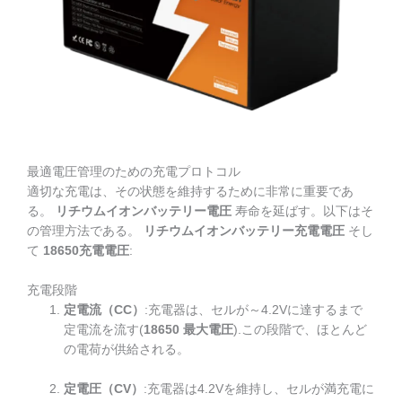
最適電圧管理のための充電プロトコル
適切な充電は、その状態を維持するために非常に重要であ
る。
リチウムイオンバッテリー電圧
寿命を延ばす。以下はそ
の管理方法である。
リチウムイオンバッテリー充電電圧
そし
て
18650充電電圧
:
充電段階
定電流（CC）
:充電器は、セルが～4.2Vに達するまで
定電流を流す(
18650 最大電圧
).この段階で、ほとんど
の電荷が供給される。
定電圧（CV）
:充電器は4.2Vを維持し、セルが満充電に