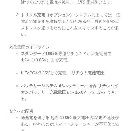
近づくにつれて電流を減らし、過充電を防ぎます。
トリクル充電（オプション）
:システムによっては、低
電流で満充電を維持するものもあるが、最近のBMSは
ストレスを避けるためにこれをスキップすることが多
い。
充電電圧ガイドライン
スタンダード18650
:専用リチウムイオン充電器で
4.2V（±0.05V）まで充電。
LiFePO4
:3.65Vまで充電。
リチウム電池電圧
.
バッテリーシステム
:4Sバッテリーの場合
リチウムイ
オンバッテリー充電電圧
は～16.8V（4×4.2V）であ
る。
安全への配慮
過充電を避ける
:超過
18650 最大電圧
熱暴走の危険が
ある。BMSまたはスマートチャージャーが不可欠であ
る。