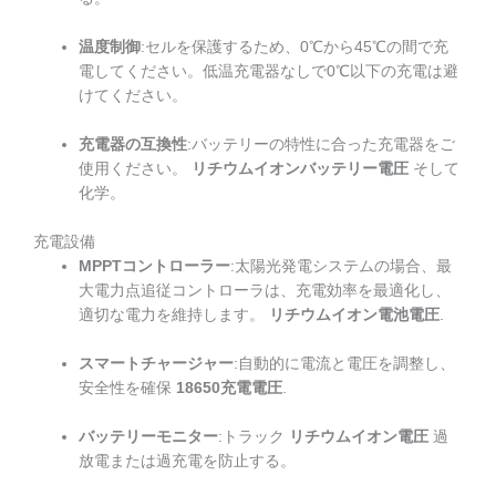
温度制御
:セルを保護するため、0℃から45℃の間で充
電してください。低温充電器なしで0℃以下の充電は避
けてください。
充電器の互換性
:バッテリーの特性に合った充電器をご
使用ください。
リチウムイオンバッテリー電圧
そして
化学。
充電設備
MPPTコントローラー
:太陽光発電システムの場合、最
大電力点追従コントローラは、充電効率を最適化し、
適切な電力を維持します。
リチウムイオン電池電圧
.
スマートチャージャー
:自動的に電流と電圧を調整し、
安全性を確保
18650充電電圧
.
バッテリーモニター
:トラック
リチウムイオン電圧
過
放電または過充電を防止する。