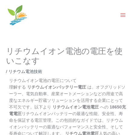
コ
ン
テ
ン
ツ
へ
ス
リチウムイオン電池の電圧を使
キ
ッ
いこなす
プ
/
リチウム電池技術
リチウムイオン電池の電圧について
理解する
リチウムイオンバッテリー電圧
は、オフグリッドソ
ーラー、電気自動車、産業オートメーションなどの用途で高
度なエネルギー貯蔵ソリューションを活用する企業にとって
不可欠です。以下より
リチウムイオン電池電圧
への
18650充
電電圧
リチウムイオンバッテリーの最適な性能、安全性、寿
命を保証する電圧管理。この包括的なガイドでは、リチウム
イオンバッテリーの最適なパフォーマンスと安全性、そして
長寿命について解説します。
リチウム電池電圧
人気の高い