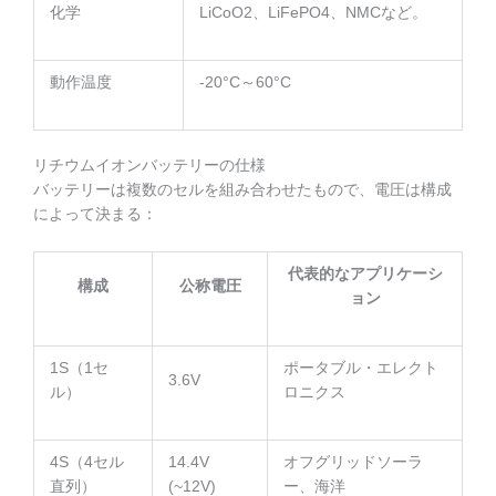
化学
LiCoO2、LiFePO4、NMCなど。
動作温度
-20°C～60°C
リチウムイオンバッテリーの仕様
バッテリーは複数のセルを組み合わせたもので、電圧は構成
によって決まる：
代表的なアプリケーシ
構成
公称電圧
ョン
1S（1セ
ポータブル・エレクト
3.6V
ル）
ロニクス
4S（4セル
14.4V
オフグリッドソーラ
直列）
(~12V)
ー、海洋