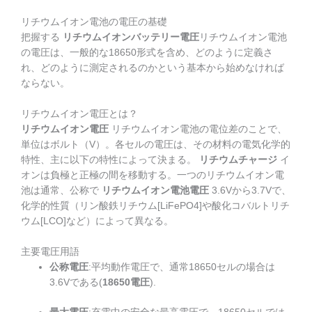
リチウムイオン電池の電圧の基礎
把握する
リチウムイオンバッテリー電圧
リチウムイオン電池
の電圧は、一般的な18650形式を含め、どのように定義さ
れ、どのように測定されるのかという基本から始めなければ
ならない。
リチウムイオン電圧とは？
リチウムイオン電圧
リチウムイオン電池の電位差のことで、
単位はボルト（V）。各セルの電圧は、その材料の電気化学的
特性、主に以下の特性によって決まる。
リチウムチャージ
イ
オンは負極と正極の間を移動する。一つのリチウムイオン電
池は通常、公称で
リチウムイオン電池電圧
3.6Vから3.7Vで、
化学的性質（リン酸鉄リチウム[LiFePO4]や酸化コバルトリチ
ウム[LCO]など）によって異なる。
主要電圧用語
公称電圧
:平均動作電圧で、通常18650セルの場合は
3.6Vである(
18650電圧
).