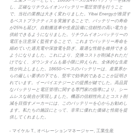
「工業メーカーとして、18650ベースの24Vバッテリーを採用
し、正確なリチウムイオンバッテリー電圧管理を行うこと
で、当社の業務は大きく変わりました。Yibai Energyが推奨す
るベストプラクティスを実施することで、バッテリーの寿命
が25%も延び、自動搬送車や生産設備に信頼性の高い電力を
供給できるようになりました。リチウムイオンバッテリーの
電圧を注意深く監視することで、これまでバッテリー寿命を
縮めていた過充電や深放電を防ぎ、最適な性能を維持できる
ようになりました。これにより、交換コストが削減されただ
けでなく、ダウンタイムも最小限に抑えられ、全体的な生産
性が向上しました。18650ベースのバッテリーは、産業界か
らの厳しい要求の下でも、堅牢で効率的であることが証明さ
れています。イーバイエナジーとの提携が鍵でした。高品質
なバッテリーと電圧管理に関する専門家の指導により、シー
ムレスな統合が実現しました。機器の信頼性向上とコスト削
減を目指すメーカーには、このバッテリーを心からお勧めし
ます。私たちの施設にとって、非常に優れた価値と性能を提
供してくれました。
- マイケル T., オペレーションマネージャー, 工業生産