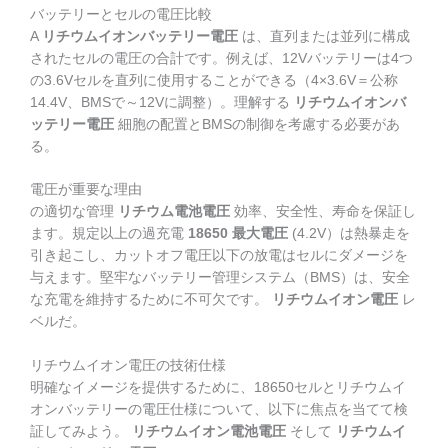
バッテリーとセルの電圧比較
A
リチウムイオンバッテリー電圧
は、直列または並列に構成
されたセルの電圧の合計です。例えば、12Vバッテリーは4つ
の3.6Vセルを直列に使用することができる（4×3.6V＝公称
14.4V、BMSで～12Vに調整）。理解する
リチウムイオンバ
ッテリー電圧
細胞の配置とBMSの制御を考慮する必要があ
る。
電圧が重要な理由
の適切な管理
リチウム電池電圧
効率、安全性、寿命を保証し
ます。規定以上の過充電
18650 最大電圧
(4.2V）は熱暴走を
引き起こし、カットオフ電圧以下の放電はセルにダメージを
与えます。堅牢なバッテリー管理システム（BMS）は、安全
な充電を維持するために不可欠です。
リチウムイオン電圧
レ
ベルだ。
リチウムイオン電圧の技術仕様
明確なイメージを提供するために、18650セルとリチウムイ
オンバッテリーの電圧仕様について、以下に焦点を当てて検
証してみよう。
リチウムイオン電池電圧
そして
リチウムイ