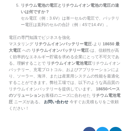
リチウム電池の電圧とリチウムイオン電池の電圧の違
いは何ですか？
セル電圧（例：3.6V）は単一セルの電圧で、バッテリ
ー電圧は直列のセルの合計（例：4Sで14.4V）。
電圧の専門知識でビジネスを強化
マスタリング
リチウムイオンバッテリー電圧
-より
18650 最
大電圧
への
リチウムイオンバッテリー電圧
-は、信頼性が高
く効率的なエネルギー貯蔵を求める企業にとって不可欠であ
る。理解することで
リチウムイオン電池電圧
リチウムイオン
バッテリー、充電プロトコル、およびアプリケーションによ
り、ソーラー、海洋、または産業用システムの性能を最適化
することができます。弊社工場では、以下のような高品質の
リチウムイオンバッテリーを提供しています。
18650ベース
のソリューション
お客様のニーズに合わせた
リチウム電池電
圧
ニーズがある。
お問い合わせ
今すぐお見積もりをご依頼
ください！