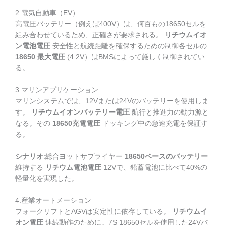
2.電気自動車（EV）
高電圧バッテリー（例えば400V）は、何百もの18650セルを
組み合わせているため、正確さが要求される。
リチウムイオ
ン電池電圧
安全性と航続距離を確保するための制御各セルの
18650 最大電圧
(4.2V）はBMSによって厳しく制御されてい
る。
3.マリンアプリケーション
マリンシステムでは、12Vまたは24Vのバッテリーを使用しま
す。
リチウムイオンバッテリー電圧
航行と推進力の動力源と
なる。その
18650充電電圧
ドッキング中の急速充電を保証す
る。
シナリオ
:総合ヨットサプライヤー
18650ベースのバッテリー
維持する
リチウム電池電圧
12Vで、鉛蓄電池に比べて40%の
軽量化を実現した。
4.産業オートメーション
フォークリフトとAGVは安定性に依存している。
リチウムイ
オン電圧
連続動作のために。7S 18650セルを使用した24Vバ