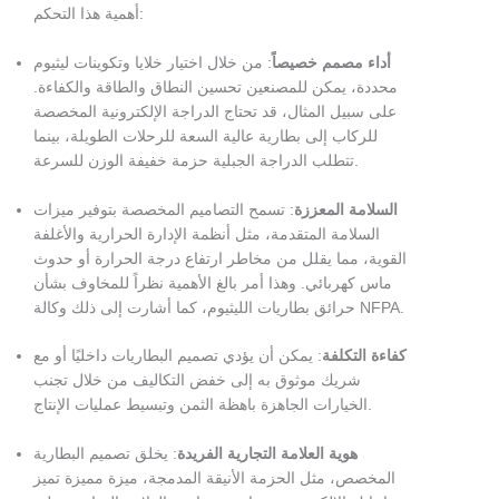
أهمية هذا التحكم:
أداء مصمم خصيصاً
: من خلال اختيار خلايا وتكوينات ليثيوم
محددة، يمكن للمصنعين تحسين النطاق والطاقة والكفاءة.
على سبيل المثال، قد تحتاج الدراجة الإلكترونية المخصصة
للركاب إلى بطارية عالية السعة للرحلات الطويلة، بينما
تتطلب الدراجة الجبلية حزمة خفيفة الوزن للسرعة.
السلامة المعززة
: تسمح التصاميم المخصصة بتوفير ميزات
السلامة المتقدمة، مثل أنظمة الإدارة الحرارية والأغلفة
القوية، مما يقلل من مخاطر ارتفاع درجة الحرارة أو حدوث
ماس كهربائي. وهذا أمر بالغ الأهمية نظراً للمخاوف بشأن
حرائق بطاريات الليثيوم، كما أشارت إلى ذلك وكالة NFPA.
كفاءة التكلفة
: يمكن أن يؤدي تصميم البطاريات داخليًا أو مع
شريك موثوق به إلى خفض التكاليف من خلال تجنب
الخيارات الجاهزة باهظة الثمن وتبسيط عمليات الإنتاج.
هوية العلامة التجارية الفريدة
: يخلق تصميم البطارية
المخصص، مثل الحزمة الأنيقة المدمجة، ميزة مميزة تميز