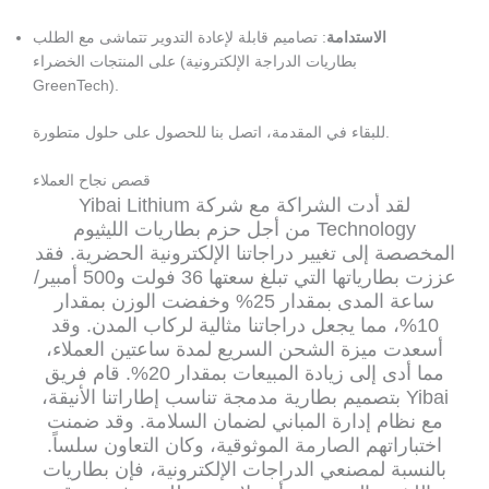
الاستدامة
: تصاميم قابلة لإعادة التدوير تتماشى مع الطلب
على المنتجات الخضراء (بطاريات الدراجة الإلكترونية
GreenTech).
للبقاء في المقدمة، اتصل بنا للحصول على حلول متطورة.
قصص نجاح العملاء
لقد أدت الشراكة مع شركة Yibai Lithium
Technology من أجل حزم بطاريات الليثيوم
المخصصة إلى تغيير دراجاتنا الإلكترونية الحضرية. فقد
عززت بطارياتها التي تبلغ سعتها 36 فولت و500 أمبير/
ساعة المدى بمقدار 25% وخفضت الوزن بمقدار
10%، مما يجعل دراجاتنا مثالية لركاب المدن. وقد
أسعدت ميزة الشحن السريع لمدة ساعتين العملاء،
مما أدى إلى زيادة المبيعات بمقدار 20%. قام فريق
Yibai بتصميم بطارية مدمجة تناسب إطاراتنا الأنيقة،
مع نظام إدارة المباني لضمان السلامة. وقد ضمنت
اختباراتهم الصارمة الموثوقية، وكان التعاون سلساً.
بالنسبة لمصنعي الدراجات الإلكترونية، فإن بطاريات