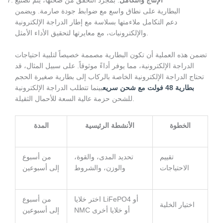
الإنتاج والتكامل
: بمجرد التحقق من صحتها، يتم تصنيع
البطارية على نطاق واسع مع ضوابط جودة صارمة. ويضمن
دعم التكامل ملاءمتها بسلاسة مع إطار الدراجة الإلكترونية
والإلكترونيات، مع معايرتها لتحقيق الأداء الأمثل.
تضمن هذه العملية أن تكون البطارية مصممة خصيصاً لتلبية احتياجات
الدراجة الإلكترونية، مما يوفر أداءً موثوقاً. على سبيل المثال، قد
تحتاج الدراجة الإلكترونية الخاصة بالركاب إلى بطارية صغيرة الحجم
بطارية 48 فولت مع شحن سريع
بينما تتطلب الدراجة الإلكترونية
للشحن حزمة عالية السعة للأحمال الثقيلة.
الخطوة
الأنشطة الرئيسية
المدة
تقييم
تحديد المدى، والقوة،
من أسبوع
الاحتياجات
والوزن، والشروط
إلى أسبوعين
اختر خلايا LiFePO4 أو
من أسبوع
اختيار الخلية
NMC أو خلايا أخرى
إلى أسبوعين