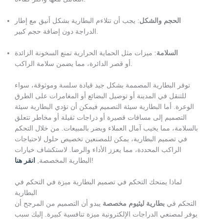
الحجم والشكل
: يجب أن تتلاءم البطارية بشكل أنيق مع إطار
الدراجة دون إضافة حجم كبير.
السلامة
: ميزات مثل الحماية الحرارية تمنع السخونة الزائدة
أو قصر الدائرة، مما يضمن سلامة الراكب.
توفر البطارية المصممة بشكل جيد قيادة سلسة وموثوقة، سواء
للتنقل في المدينة أو توصيل البضائع أو المغامرات على الطرق
الوعرة. أما البطارية سيئة التصميم فيمكن أن تؤدي البطارية سيئة
التصميم إلى مسافات قصيرة أو دراجات ثقيلة أو مخاطر تتعلق
بالسلامة، مما يخيب آمال العملاء ويضر بالمبيعات. من خلال التحكم
في تصميم البطارية، يمكن للمصنعين تخصيص حلول لاحتياجات
الراكب المحددة، مما يعزز الأداء والرضا. لاستكشاف خيارات
!
البطارية المخصصة,
انقر هنا
لماذا يمنحك التحكم في تصميم البطارية ميزة في التحكم في
البطارية
التحكم في
بطارية ليثيوم مخصصة
يبدو أن التصميم من المرجح أن
يوفر لمصنعي الدراجات الإلكترونية ميزة تنافسية كبيرة. إليك سبب