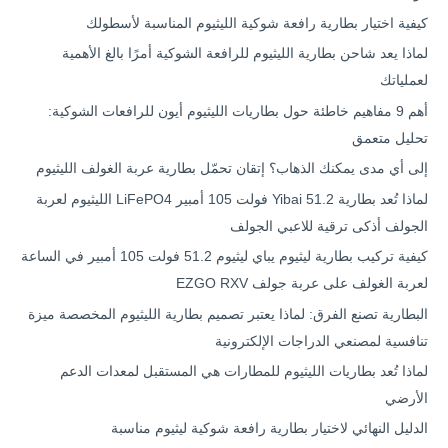
كيفية اختيار بطارية رافعة شوكية الليثيوم المناسبة لأسطولك
لماذا يعد شاحن بطارية الليثيوم للرافعة الشوكية أمرًا بالغ الأهمية
لعملياتك
أهم 9 مفاهيم خاطئة حول بطاريات الليثيوم أيون للرافعات الشوكية:
تحليل متعمق
إلى أي مدى يمكنك الذهاب؟ إتقان تحمّل بطارية عربة الغولف الليثيوم
لماذا تُعد بطارية Yibai 51.2 فولت 105 أمبير LiFePO4 الليثيوم لعربة
الجولف أذكى ترقية للاعبي الجولف
كيفية تركيب بطارية ليثيوم يباي ليثيوم 51.2 فولت 105 أمبير في الساعة
لعربة الغولف على عربة جولف EZGO RXV
البطارية تصنع الفرق: لماذا يعتبر تصميم بطارية الليثيوم المخصصة ميزة
تنافسية لمصنعي الدراجات الإلكترونية
لماذا تُعد بطاريات الليثيوم للمطارات هي المستقبل لمعدات الدعم
الأرضي
الدليل النهائي لاختيار بطارية رافعة شوكية ليثيوم مناسبة