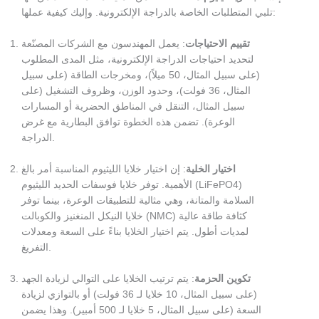
تلبي المتطلبات الخاصة بالدراجة الإلكترونية. وإليك كيفية عملها:
تقييم الاحتياجات
: يعمل المهندسون مع الشركات المصنّعة
لتحديد احتياجات الدراجة الإلكترونية، مثل المدى المطلوب
(على سبيل المثال، 50 ميلاً)، ومخرجات الطاقة (على سبيل
المثال، 36 فولت)، وحدود الوزن، وظروف التشغيل (على
سبيل المثال، التنقل في المناطق الحضرية أو المسارات
الوعرة). تضمن هذه الخطوة توافق البطارية مع غرض
الدراجة.
اختيار الخلية
: إن اختيار خلايا الليثيوم المناسبة أمر بالغ
الأهمية. توفر خلايا فوسفات الحديد الليثيوم (LiFePO4)
السلامة والمتانة، وهي مثالية للتطبيقات الوعرة، بينما توفر
خلايا النيكل المنغنيز والكوبالت (NMC) كثافة طاقة عالية
لمديات أطول. يتم اختيار الخلايا بناءً على السعة ومعدلات
التفريغ.
تكوين الحزمة
: يتم ترتيب الخلايا على التوالي لزيادة الجهد
(على سبيل المثال، 10 خلايا لـ 36 فولت) أو بالتوازي لزيادة
السعة (على سبيل المثال، 5 خلايا لـ 500 أمبير). وهذا يضمن