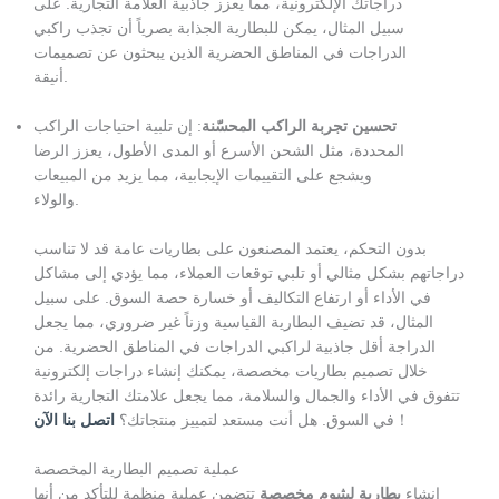
دراجاتك الإلكترونية، مما يعزز جاذبية العلامة التجارية. على
سبيل المثال، يمكن للبطارية الجذابة بصرياً أن تجذب راكبي
الدراجات في المناطق الحضرية الذين يبحثون عن تصميمات
أنيقة.
تحسين تجربة الراكب المحسّنة
: إن تلبية احتياجات الراكب
المحددة، مثل الشحن الأسرع أو المدى الأطول، يعزز الرضا
ويشجع على التقييمات الإيجابية، مما يزيد من المبيعات
والولاء.
بدون التحكم، يعتمد المصنعون على بطاريات عامة قد لا تناسب
دراجاتهم بشكل مثالي أو تلبي توقعات العملاء، مما يؤدي إلى مشاكل
في الأداء أو ارتفاع التكاليف أو خسارة حصة السوق. على سبيل
المثال، قد تضيف البطارية القياسية وزناً غير ضروري، مما يجعل
الدراجة أقل جاذبية لراكبي الدراجات في المناطق الحضرية. من
خلال تصميم بطاريات مخصصة، يمكنك إنشاء دراجات إلكترونية
تتفوق في الأداء والجمال والسلامة، مما يجعل علامتك التجارية رائدة
！
في السوق. هل أنت مستعد لتمييز منتجاتك؟
اتصل بنا الآن
عملية تصميم البطارية المخصصة
إنشاء
بطارية ليثيوم مخصصة
تتضمن عملية منظمة للتأكد من أنها