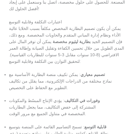
المصنعة. للحصول على حلول مخصصة، اتصل بنا وسنعمل على إيجاد
أفضل الحلول لك!
اعتبارات التكلفة وقابلية التوسع
يمكن أن يكون تصميم البطارية المخصص مكلفاً بسبب الخلايا عالية
الأداء ونظام إدارة المباني المتقدم والحاويات المخصصة. ومع ذلك،
فإن التصميم الجيد
بطارية ليثيوم مخصصة
يمكن أن توفر المال على
المدى الطويل من خلال تحسين الكفاءة وتقليل الصيانة وإطالة العمر
الافتراضي (8-10 سنوات مقابل 3-5 سنوات للبطاريات القياسية).
لتحقيق التوازن بين التكلفة وقابلية التوسع:
تصميم معياري
: يمكن تكييف منصة البطارية الأساسية مع
نماذج مختلفة من الدراجات الإلكترونية، مما يقلل من تكاليف
التطوير مع الحفاظ على التخصيص.
وفورات في التكاليف
: يؤدي الإنتاج المبسّط والمكونات
المشتركة إلى خفض التكاليف، مما يجعل البطاريات
المخصصة في متناول الجميع مع مرور الوقت.
قابلية التوسع
: تسمح التصاميم القائمة على المنصة بتوسيع
نطاق الإنتاج بكفاءة، وتلبية الطلب على نماذج متعددة (رؤى