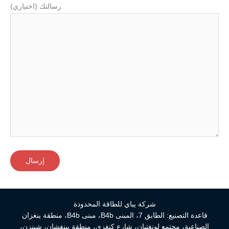
رسالتك (اختياري)
شركة يباي للطاقة المحدودة
قاعدة التصنيع: الطابق 7، المبنى B4b، مبنى B4b، منطقة ينغزان
الصناعية، مجتمع لونغتيان، شارع كنغزي، منطقة بينغشان، شينزن،