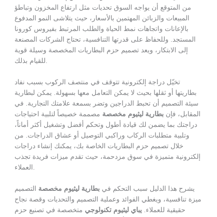
من المتوقع أن يواجه السوق تحديات مثل ارتفاع المخزون وتباطؤ
المبيعات والزبائن المهتمين بالأسعار، حيث يتلاشى النمو المدفوع
بالإعانات واتجاهات نمط الحياة والطلب المرتبط بفيروس كورونا
المستجد. وللحفاظ على قدرتها التنافسية، تحتاج الشركات المصنعة
إلى الابتكار، ويعد تصميم حزم البطاريات المخصصة وسيلة قوية
للقيام بذلك.
تخيّل دراجة إلكترونية تتوقف في منتصف الركوب بسبب نفاد
بطاريتها أو ثقلها بحيث لا يمكن التعامل معها بسهولة. يمكن لبطارية
سيئة التصميم أن تحبط الدراجين وتضر بسمعة علامتك التجارية. في
المقابل، فإن
بطارية ليثيوم مخصصة
مصممة خصيصاً لتلبية احتياجات
دراجتك بما يضمن لك قيادة أطول وتحكم أفضل وتشغيل أكثر أماناً،
وتلبية متطلبات الركاب وراكبي التوصيل أو عشاق الدراجات. من
خلال تصميم حزم البطاريات الخاصة بك، يمكنك إنشاء دراجات
إلكترونية متميزة في سوق مزدحمة، حيث تقدم ميزات فريدة تجذب
العملاء.
يشرح هذا الدليل سبب التحكم في
بطارية ليثيوم مخصصة
التصميم
ميزة تنافسية، ويغطي الفوائد وعملية التصميم والتحديات وقصة نجاح
حقيقية للعملاء.
يباي ليثيوم تكنولوجي
متخصصة في تصنيع حزم