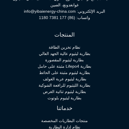
غوانغدونغ، الصين
البريد الإلكتروني:
info@yibaienergy-china.com
واتساب:
(86) 177 7381 1180
المنتجات
نظام تخزين الطاقة
بطارية ليثيوم عالية الجهد العالي
بطارية ليثيوم المقصورة
بطارية Lifepo4 مثبتة على حامل
بطارية ليثيوم مثبتة على الحائط
بطارية ليثيوم عربة الغولف
بطارية الليثيوم للرافعة الشوكية
بطارية ليثيوم ثنائية الغرض
بطارية ليثيوم بلوتوث
خدماتنا
منتجات البطاريات المخصصة
نظام إدارة البطارية