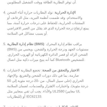
أن توفر البطارية الطاقة ووقت التشغيل المطلوبين.
الإدارة الحرارية
: تولد البطاريات حرارة أثناء الشحن
والاستخدام. وقد صُممت أنظمة التبريد، مثل الزعانف أو
المشتتات الحرارية، للحفاظ على درجات حرارة آمنة، مما
يمنع ارتفاع درجة الحرارة الذي قد يقلل من العمر الافتراضي
أو يسبب مشاكل في السلامة.
: يراقب نظام إدارة المحرك
نظام إدارة البطارية (BMS)
(BMS) مستويات الجهد ودرجة الحرارة والشحن، ويحمي من
الشحن الزائد أو قصر الدائرة الكهربائية أو الهروب الحراري.
كما أنه يتيح ميزات ذكية مثل اتصال Bluetooth للتشخيص.
الاختبار والتحقق من الصحة
: تخضع البطارية لاختبارات
صارمة، بما في ذلك دورات الشحن والتفريغ، والإجهاد
الحراري (على سبيل المثال، من -20 درجة مئوية إلى 50
درجة مئوية)، واختبارات الاهتزاز والصدمات، لضمان السلامة
والأداء. يجب أن تفي بمعايير مثل UL2580 (معايير UL
للبطاريات) أو IEC62133.