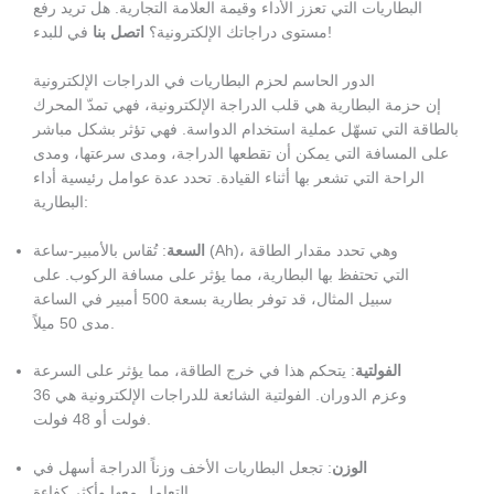
البطاريات التي تعزز الأداء وقيمة العلامة التجارية. هل تريد رفع
في للبدء!
مستوى دراجاتك الإلكترونية؟
اتصل بنا
الدور الحاسم لحزم البطاريات في الدراجات الإلكترونية
إن حزمة البطارية هي قلب الدراجة الإلكترونية، فهي تمدّ المحرك
بالطاقة التي تسهّل عملية استخدام الدواسة. فهي تؤثر بشكل مباشر
على المسافة التي يمكن أن تقطعها الدراجة، ومدى سرعتها، ومدى
الراحة التي تشعر بها أثناء القيادة. تحدد عدة عوامل رئيسية أداء
البطارية:
السعة
: تُقاس بالأمبير-ساعة (Ah)، وهي تحدد مقدار الطاقة
التي تحتفظ بها البطارية، مما يؤثر على مسافة الركوب. على
سبيل المثال، قد توفر بطارية بسعة 500 أمبير في الساعة
مدى 50 ميلاً.
الفولتية
: يتحكم هذا في خرج الطاقة، مما يؤثر على السرعة
وعزم الدوران. الفولتية الشائعة للدراجات الإلكترونية هي 36
فولت أو 48 فولت.
الوزن
: تجعل البطاريات الأخف وزناً الدراجة أسهل في
التعامل معها وأكثر كفاءة.